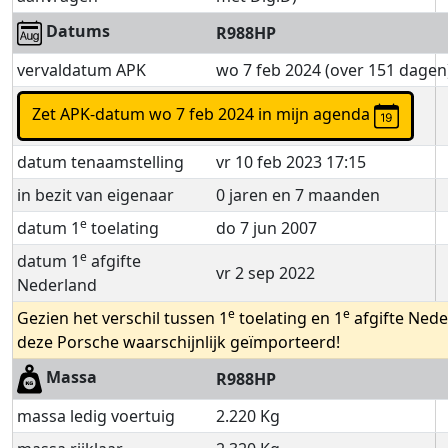
Datums
R988HP
vervaldatum APK
wo 7 feb 2024 (over 151 dagen
Zet APK-datum wo 7 feb 2024 in mijn agenda
datum tenaamstelling
vr 10 feb 2023 17:15
in bezit van eigenaar
0 jaren en 7 maanden
e
datum 1
toelating
do 7 jun 2007
e
datum 1
afgifte
vr 2 sep 2022
Nederland
e
e
Gezien het verschil tussen 1
toelating en 1
afgifte Nede
deze Porsche waarschijnlijk geïmporteerd!
Massa
R988HP
massa ledig voertuig
2.220 Kg