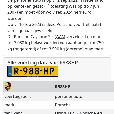
e
op kenteken gezet (1
toelating was op do 7 jun
2007) en moet vóór wo 7 feb 2024 herkeurd
worden .
Op vr 10 feb 2023 is deze Porsche voor het laatst
van eigenaar gewisseld.
De Porsche Cayenne S is
WAM
-verzekerd en mag
tot 3.080 kg belast worden een aanhanger tot 750
kg (ongeremd) of tot 3.500 kg (geremd) mag mee.
Alle voertuig data van R988HP
R988HP
voertuigsoort
personenauto
merk
Porsche
fabrikant
Dr.ing. H.c. F. Porsche Ag