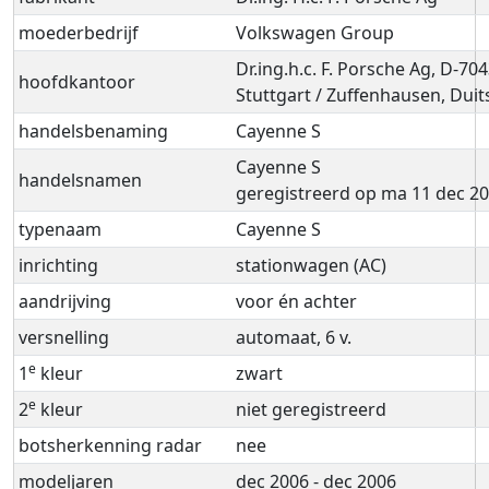
moederbedrijf
Volkswagen Group
Dr.ing.h.c. F. Porsche Ag, D-70
hoofdkantoor
Stuttgart / Zuffenhausen, Duit
handelsbenaming
Cayenne S
Cayenne S
handelsnamen
geregistreerd op ma 11 dec 2
typenaam
Cayenne S
inrichting
stationwagen (AC)
aandrijving
voor én achter
versnelling
automaat, 6 v.
e
1
kleur
zwart
e
2
kleur
niet geregistreerd
botsherkenning radar
nee
modeljaren
dec 2006 - dec 2006