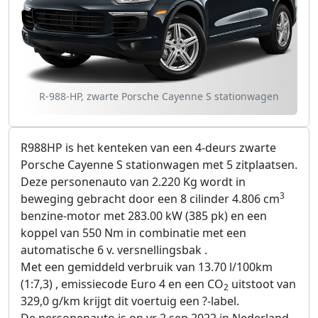
R-988-HP, zwarte Porsche Cayenne S stationwagen
R988HP is het kenteken van een 4-deurs zwarte
Porsche Cayenne S stationwagen met 5 zitplaatsen.
Deze personenauto van 2.220 Kg wordt in
3
beweging gebracht door een 8 cilinder 4.806 cm
benzine-motor met 283.00 kW (385 pk) en een
koppel van 550 Nm in combinatie met een
automatische 6 v. versnellingsbak .
Met een gemiddeld verbruik van 13.70 l/100km
(1:7,3) , emissiecode Euro 4 en een CO
uitstoot van
2
329,0 g/km krijgt dit voertuig een ?-label.
De personenauto is op vr 2 sep 2022 in Nederland