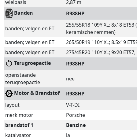
wielbasis
2,87 m
Banden
R988HP
255/55R18 109Y XL; 8x18 ET53 
banden; velgen en ET
keramische remmen)
banden; velgen en ET
265/50R19 110Y XL; 8.5x19 ET5
banden; velgen en ET
275/45R20 110Y XL; 9x20 ET57,
Terugroepactie
R988HP
openstaande
nee
terugroepactie
Motor & Brandstof
R988HP
layout
V-T-DI
merk motor
Porsche
brandstof 1
Benzine
katalysator
ja