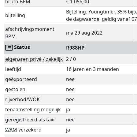
bruto BPM
€ 1.056,00
Bijtelling: Youngtimer, 35% bijt
bijtelling
de dagwaarde, geldig vanaf 07
afschrijvingsmoment
ma 29 aug 2022
BPM
Status
R988HP
eigenaren privé / zakelijk
2 / 0
leeftijd
16 jaren en 3 maanden
geëxporteerd
nee
gestolen
nee
rijverbod/WOK
nee
tenaamstelling mogelijk
ja
geregistreerd als taxi
nee
WAM
verzekerd
ja