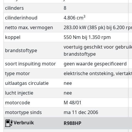
cilinders
8
3
cilinderinhoud
4.806 cm
netto max. vermogen
283.00 kW (385 pk) bij 6.200 r
koppel
550 Nm bij 1.350 rpm
voertuig geschikt voor gebruik
brandstoftype
brandstoftype
soort inspuiting motor
geen waarde gespecificeerd
type motor
elektrische ontsteking, viertak
uitlaatgas circulatie
nee
lucht injectie
nee
motorcode
M 48/01
motortype sinds
ma 11 dec 2006
Verbruik
R988HP