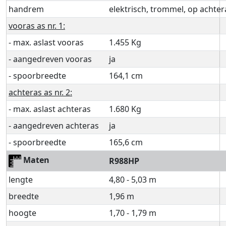
handrem
elektrisch, trommel, op achter
vooras as nr. 1:
- max. aslast vooras
1.455 Kg
- aangedreven vooras
ja
- spoorbreedte
164,1 cm
achteras as nr. 2:
- max. aslast achteras
1.680 Kg
- aangedreven achteras
ja
- spoorbreedte
165,6 cm
Maten
R988HP
lengte
4,80 - 5,03 m
breedte
1,96 m
hoogte
1,70 - 1,79 m