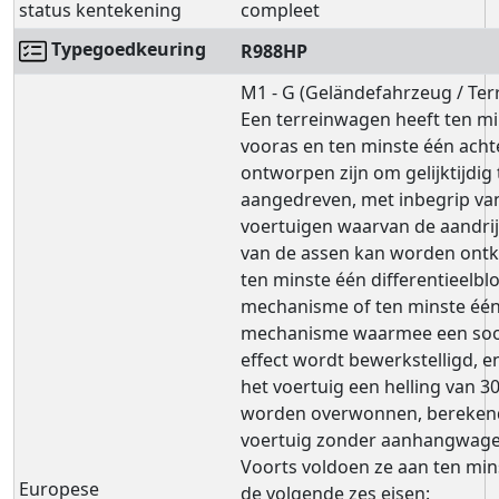
status kentekening
compleet
Typegoedkeuring
R988HP
M1 - G (Geländefahrzeug / Te
Een terreinwagen heeft ten mi
vooras en ten minste één acht
ontworpen zijn om gelijktijdig
aangedreven, met inbegrip va
voertuigen waarvan de aandrij
van de assen kan worden ontk
ten minste één differentieelbl
mechanisme of ten minste éé
mechanisme waarmee een soor
effect wordt bewerkstelligd, e
het voertuig een helling van 3
worden overwonnen, bereken
voertuig zonder aanhangwage
Voorts voldoen ze aan ten mins
Europese
de volgende zes eisen: