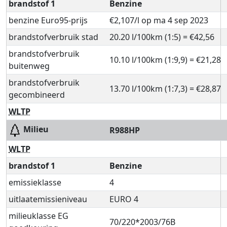
brandstof 1
Benzine
benzine Euro95-prijs
€2,107/l op ma 4 sep 2023
brandstofverbruik stad
20.20 l/100km (1:5) = €42,56
brandstofverbruik
10.10 l/100km (1:9,9) = €21,28
buitenweg
brandstofverbruik
13.70 l/100km (1:7,3) = €28,87
gecombineerd
WLTP
Milieu
R988HP
WLTP
brandstof 1
Benzine
emissieklasse
4
uitlaatemissieniveau
EURO 4
milieuklasse EG
70/220*2003/76B