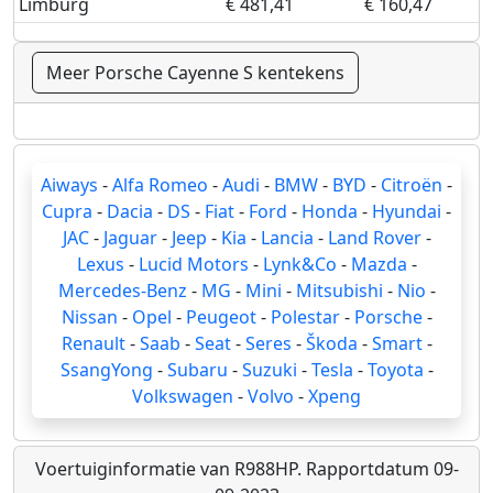
Limburg
€ 481,41
€ 160,47
Meer Porsche Cayenne S kentekens
Aiways
-
Alfa Romeo
-
Audi
-
BMW
-
BYD
-
Citroën
-
Cupra
-
Dacia
-
DS
-
Fiat
-
Ford
-
Honda
-
Hyundai
-
JAC
-
Jaguar
-
Jeep
-
Kia
-
Lancia
-
Land Rover
-
Lexus
-
Lucid Motors
-
Lynk&Co
-
Mazda
-
Mercedes-Benz
-
MG
-
Mini
-
Mitsubishi
-
Nio
-
Nissan
-
Opel
-
Peugeot
-
Polestar
-
Porsche
-
Renault
-
Saab
-
Seat
-
Seres
-
Škoda
-
Smart
-
SsangYong
-
Subaru
-
Suzuki
-
Tesla
-
Toyota
-
Volkswagen
-
Volvo
-
Xpeng
Voertuiginformatie van R988HP. Rapportdatum 09-