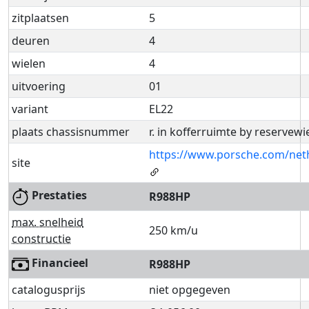
zitplaatsen
5
deuren
4
wielen
4
uitvoering
01
variant
EL22
plaats chassisnummer
r. in kofferruimte by reservewi
https://www.porsche.com/neth
site
Prestaties
R988HP
max. snelheid
250 km/u
constructie
Financieel
R988HP
catalogusprijs
niet opgegeven