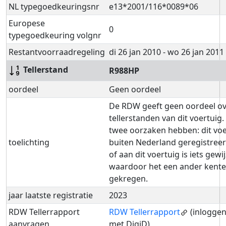
NL typegoedkeuringsnr
e13*2001/116*0089*06
Europese
0
typegoedkeuring volgnr
Restantvoorraadregeling
di 26 jan 2010 - wo 26 jan 2011
Tellerstand
R988HP
oordeel
Geen oordeel
De RDW geeft geen oordeel ov
tellerstanden van dit voertuig.
twee oorzaken hebben: dit voe
toelichting
buiten Nederland geregistree
of aan dit voertuig is iets gewi
waardoor het een ander kente
gekregen.
jaar laatste registratie
2023
RDW Tellerrapport
RDW Tellerrapport
(inloggen
aanvragen
met DigiD)