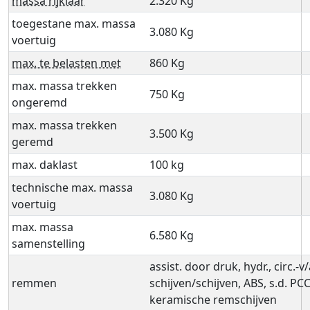
massa rijklaar
2.320 Kg
toegestane max. massa
3.080 Kg
voertuig
max. te belasten met
860 Kg
max. massa trekken
750 Kg
ongeremd
max. massa trekken
3.500 Kg
geremd
max. daklast
100 kg
technische max. massa
3.080 Kg
voertuig
max. massa
6.580 Kg
samenstelling
assist. door druk, hydr., circ.-v
remmen
schijven/schijven, ABS, s.d. P
keramische remschijven