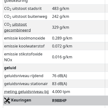
goedkeuring
CO
uitstoot stadsrit
483 g/km
2
CO
uitstoot buitenweg
242 g/km
2
CO
uitstoot
2
329 g/km
gecombineerd
emissie koolmonoxide
0.289 g/km
emissie koolwaterstof
0.072 g/km
emissie stikstofoxide
0.016 g/km
NOx
geluid
geluidsniveau rijdend
76 dB(A)
geluidsniveau stationair
83 dB(A)
meting geluidsniveau bij
4.000 tpm
Keuringen
R988HP