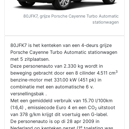
80JFK7, grijze Porsche Cayenne Turbo Automatic
stationwagen
80JFK7 is het kenteken van een 4-deurs grijze
Porsche Cayenne Turbo Automatic stationwagen
met 5 zitplaatsen.
Deze personenauto van 2.330 kg wordt in
3
beweging gebracht door een 8 cilinder 4.511 cm
benzine-motor met 331.00 kW (451 pk) in
combinatie met een automatische 6 v.
versnellingsbak .
Met een gemiddeld verbruik van 15.70 l/100km
(1:6,4) , emissiecode Euro 4 en een CO
uitstoot
2
van 378 g/km krijgt dit voertuig een G-label.
De personenauto is op di 28 apr 2009 in
e
Nederland op kenteken gezet (1
toelating was