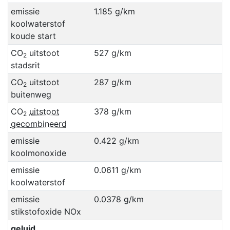
emissie
1.185 g/km
koolwaterstof
koude start
CO
uitstoot
527 g/km
2
stadsrit
CO
uitstoot
287 g/km
2
buitenweg
CO
uitstoot
378 g/km
2
gecombineerd
emissie
0.422 g/km
koolmonoxide
emissie
0.0611 g/km
koolwaterstof
emissie
0.0378 g/km
stikstofoxide NOx
geluid