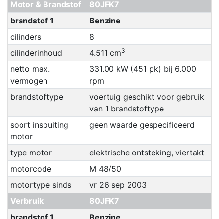
Motor & Brandstof
80JFK7
brandstof 1
Benzine
cilinders
8
3
cilinderinhoud
4.511 cm
netto max.
331.00 kW (451 pk) bij 6.000
vermogen
rpm
brandstoftype
voertuig geschikt voor gebruik
van 1 brandstoftype
soort inspuiting
geen waarde gespecificeerd
motor
type motor
elektrische ontsteking, viertakt
motorcode
M 48/50
motortype sinds
vr 26 sep 2003
Verbruik
80JFK7
brandstof 1
Benzine