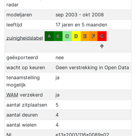
radar
modeljaren
sep 2003 - okt 2008
leeftijd
17 jaren en 5 maanden
A
B
C
D
E
F
G
zuinigheidslabel
↑
geëxporteerd
nee
wacht op keuren
Geen verstrekking in Open Data
tenaamstelling
ja
mogelijk
WAM
verzekerd
ja
aantal zitplaatsen
5
aantal deuren
4
aantal wielen
4
NL
e13*2001/116*0089*02