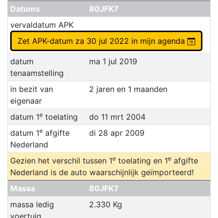
Datums
80JFK7
vervaldatum APK
Zet APK-datum za 30 jul 2022 in mijn agenda
datum
ma 1 jul 2019
tenaamstelling
in bezit van
2 jaren en 1 maanden
eigenaar
e
datum 1
toelating
do 11 mrt 2004
e
datum 1
afgifte
di 28 apr 2009
Nederland
e
e
Gezien het verschil tussen 1
toelating en 1
afgifte
Nederland is de auto waarschijnlijk geïmporteerd!
Massa
80JFK7
massa ledig
2.330 Kg
voertuig