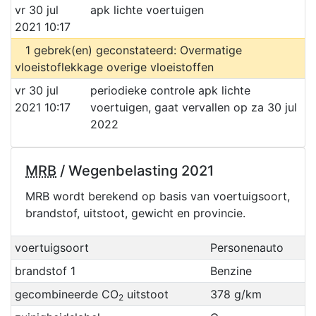
vr 30 jul
apk lichte voertuigen
2021 10:17
1 gebrek(en) geconstateerd: Overmatige
vloeistoflekkage overige vloeistoffen
vr 30 jul
periodieke controle apk lichte
2021 10:17
voertuigen, gaat vervallen op za 30 jul
2022
MRB
/ Wegenbelasting 2021
MRB wordt berekend op basis van voertuigsoort,
brandstof, uitstoot, gewicht en provincie.
voertuigsoort
Personenauto
brandstof 1
Benzine
gecombineerde CO
uitstoot
378 g/km
2