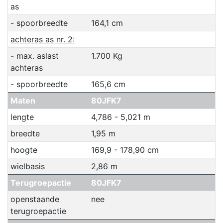
as
- spoorbreedte
164,1 cm
achteras as nr. 2:
- max. aslast
1.700 Kg
achteras
- spoorbreedte
165,6 cm
Maten
80JFK7
lengte
4,786 - 5,021 m
breedte
1,95 m
hoogte
169,9 - 178,90 cm
wielbasis
2,86 m
Terugroepactie
80JFK7
openstaande
nee
terugroepactie