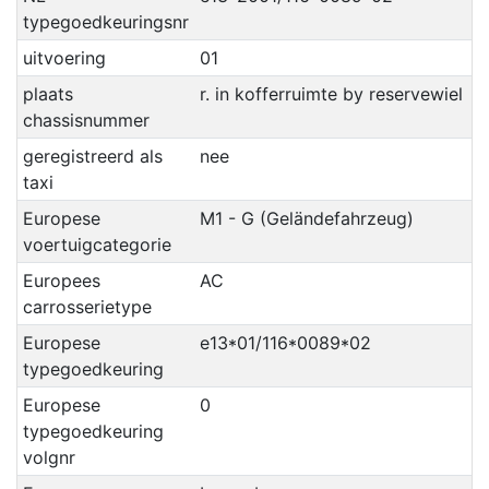
typegoedkeuringsnr
uitvoering
01
plaats
r. in kofferruimte by reservewiel
chassisnummer
geregistreerd als
nee
taxi
Europese
M1 - G (Geländefahrzeug)
voertuigcategorie
Europees
AC
carrosserietype
Europese
e13*01/116*0089*02
typegoedkeuring
Europese
0
typegoedkeuring
volgnr