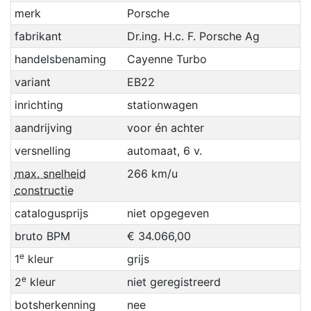
merk
Porsche
fabrikant
Dr.ing. H.c. F. Porsche Ag
handelsbenaming
Cayenne Turbo
variant
EB22
inrichting
stationwagen
aandrijving
voor én achter
versnelling
automaat, 6 v.
max. snelheid
266 km/u
constructie
catalogusprijs
niet opgegeven
bruto BPM
€ 34.066,00
e
1
kleur
grijs
e
2
kleur
niet geregistreerd
botsherkenning
nee