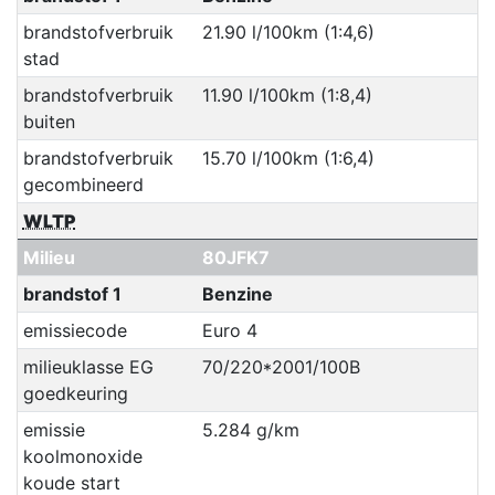
brandstofverbruik
21.90 l/100km (1:4,6)
stad
brandstofverbruik
11.90 l/100km (1:8,4)
buiten
brandstofverbruik
15.70 l/100km (1:6,4)
gecombineerd
WLTP
Milieu
80JFK7
brandstof 1
Benzine
emissiecode
Euro 4
milieuklasse EG
70/220*2001/100B
goedkeuring
emissie
5.284 g/km
koolmonoxide
koude start