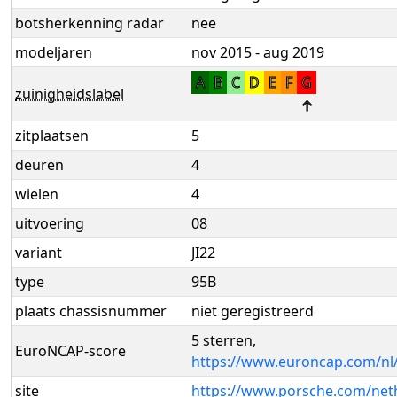
botsherkenning radar
nee
modeljaren
nov 2015 - aug 2019
A
B
C
D
E
F
G
zuinigheidslabel
↑
zitplaatsen
5
deuren
4
wielen
4
uitvoering
08
variant
JI22
type
95B
plaats chassisnummer
niet geregistreerd
5 sterren,
EuroNCAP-score
https://www.euroncap.com/nl
site
https://www.porsche.com/neth