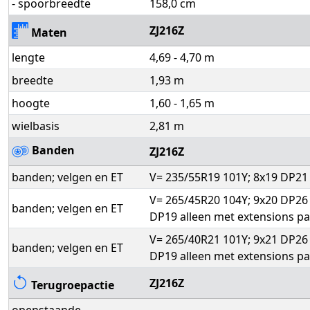
- spoorbreedte
158,0 cm
ZJ216Z
Maten
lengte
4,69 - 4,70 m
breedte
1,93 m
hoogte
1,60 - 1,65 m
wielbasis
2,81 m
Banden
ZJ216Z
banden; velgen en ET
V= 235/55R19 101Y; 8x19 DP21
V= 265/45R20 104Y; 9x20 DP26
banden; velgen en ET
DP19 alleen met extensions p
V= 265/40R21 101Y; 9x21 DP26
banden; velgen en ET
DP19 alleen met extensions p
ZJ216Z
Terugroepactie
openstaande