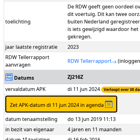
De RDW geeft geen oordeel ove
dit voertuig. Dit kan twee oorz
toelichting
buiten Nederland geregistreer
is iets gewijzigd waardoor he
gekregen.
jaar laatste registratie
2023
RDW Tellerrapport
RDW Tellerrapport
(inloggen
aanvragen
ZJ216Z
Datums
vervaldatum APK
di 11 jun 2024
Verloopt over 30 d
Zet APK-datum di 11 jun 2024 in agenda
datum tenaamstelling
do 13 jun 2019 11:13
in bezit van eigenaar
4 jaren en 11 maanden
e
datum 1
toelating
di 16 feb 2016