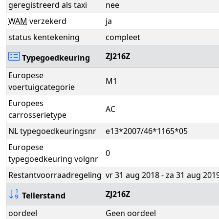
geregistreerd als taxi
nee
WAM
verzekerd
ja
status kentekening
compleet
ZJ216Z
Typegoedkeuring
Europese
M1
voertuigcategorie
Europees
AC
carrosserietype
NL typegoedkeuringsnr
e13*2007/46*1165*05
Europese
0
typegoedkeuring volgnr
Restantvoorraadregeling
vr 31 aug 2018 - za 31 aug 201
ZJ216Z
Tellerstand
oordeel
Geen oordeel