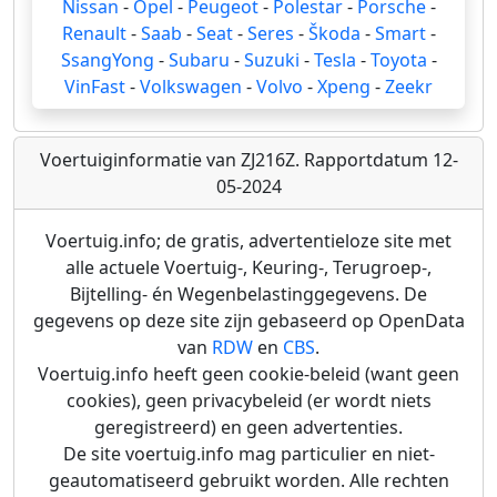
Nissan
-
Opel
-
Peugeot
-
Polestar
-
Porsche
-
Renault
-
Saab
-
Seat
-
Seres
-
Škoda
-
Smart
-
SsangYong
-
Subaru
-
Suzuki
-
Tesla
-
Toyota
-
VinFast
-
Volkswagen
-
Volvo
-
Xpeng
-
Zeekr
Voertuiginformatie van ZJ216Z. Rapportdatum 12-
05-2024
Voertuig.info; de gratis, advertentieloze site met
alle actuele Voertuig-, Keuring-, Terugroep-,
Bijtelling- én Wegenbelastinggegevens. De
gegevens op deze site zijn gebaseerd op OpenData
van
RDW
en
CBS
.
Voertuig.info heeft geen cookie-beleid (want geen
cookies), geen privacybeleid (er wordt niets
geregistreerd) en geen advertenties.
De site voertuig.info mag particulier en niet-
geautomatiseerd gebruikt worden. Alle rechten