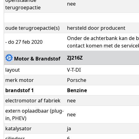
nee
terugroepactie
oude terugroepactie(s)
hersteld door producent
Onder de achterbank kan de br
- do 27 feb 2020
contact komen met de service
ZJ216Z
Motor & Brandstof
layout
V-T-DI
merk motor
Porsche
brandstof 1
Benzine
electromotor af fabriek
nee
extern oplaadbaar (plug-
nee
in, PHEV)
katalysator
ja
cilinders
6