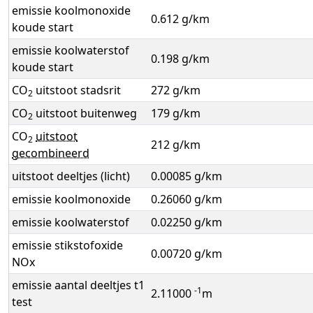
emissie koolmonoxide
0.612 g/km
koude start
emissie koolwaterstof
0.198 g/km
koude start
CO
uitstoot stadsrit
272 g/km
2
CO
uitstoot buitenweg
179 g/km
2
CO
uitstoot
2
212 g/km
gecombineerd
uitstoot deeltjes (licht)
0.00085 g/km
emissie koolmonoxide
0.26060 g/km
emissie koolwaterstof
0.02250 g/km
emissie stikstofoxide
0.00720 g/km
NOx
emissie aantal deeltjes t1
-1
2.11000
m
test