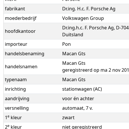
fabrikant
Dr.ing. H.c. F. Porsche Ag
moederbedrijf
Volkswagen Group
Dr.ing.h.c. F. Porsche Ag, D-70
hoofdkantoor
Duitsland
importeur
Pon
handelsbenaming
Macan Gts
Macan Gts
handelsnamen
geregistreerd op ma 2 nov 20
typenaam
Macan Gts
inrichting
stationwagen (AC)
aandrijving
voor én achter
versnelling
automaat, 7 v.
e
1
kleur
zwart
e
2
kleur
niet geregistreerd