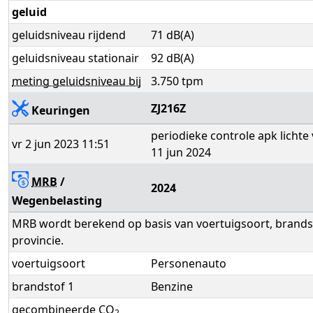
geluid
geluidsniveau rijdend
71 dB(A)
geluidsniveau stationair
92 dB(A)
meting geluidsniveau bij
3.750 tpm
ZJ216Z
Keuringen
periodieke controle apk lichte 
vr 2 jun 2023 11:51
11 jun 2024
MRB
/
2024
Wegenbelasting
MRB wordt berekend op basis van voertuigsoort, brandst
provincie.
voertuigsoort
Personenauto
brandstof 1
Benzine
gecombineerde CO
2