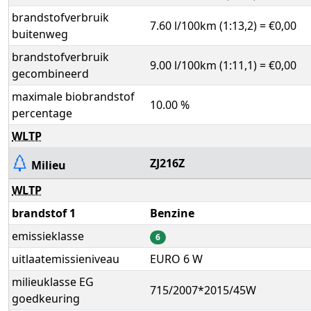
brandstofverbruik
7.60 l/100km (1:13,2) = €0,00
buitenweg
brandstofverbruik
9.00 l/100km (1:11,1) = €0,00
gecombineerd
maximale biobrandstof
10.00 %
percentage
WLTP
ZJ216Z
Milieu
WLTP
brandstof 1
Benzine
emissieklasse
6
uitlaatemissieniveau
EURO 6 W
milieuklasse EG
715/2007*2015/45W
goedkeuring