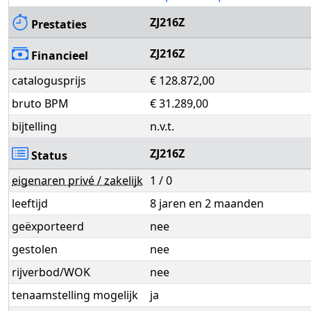
ZJ216Z
Prestaties
ZJ216Z
Financieel
catalogusprijs
€ 128.872,00
bruto BPM
€ 31.289,00
bijtelling
n.v.t.
ZJ216Z
Status
eigenaren privé / zakelijk
1 / 0
leeftijd
8 jaren en 2 maanden
geëxporteerd
nee
gestolen
nee
rijverbod/WOK
nee
tenaamstelling mogelijk
ja