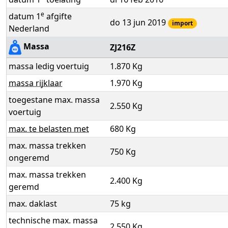
e
datum 1
afgifte
do 13 jun 2019
import
Nederland
Massa
ZJ216Z
massa ledig voertuig
1.870 Kg
massa rijklaar
1.970 Kg
toegestane max. massa
2.550 Kg
voertuig
max. te belasten met
680 Kg
max. massa trekken
750 Kg
ongeremd
max. massa trekken
2.400 Kg
geremd
max. daklast
75 kg
technische max. massa
2.550 Kg