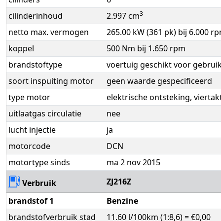
3
cilinderinhoud
2.997 cm
netto max. vermogen
265.00 kW (361 pk) bij 6.000 r
koppel
500 Nm bij 1.650 rpm
brandstoftype
voertuig geschikt voor gebrui
soort inspuiting motor
geen waarde gespecificeerd
type motor
elektrische ontsteking, viertak
uitlaatgas circulatie
nee
lucht injectie
ja
motorcode
DCN
motortype sinds
ma 2 nov 2015
ZJ216Z
Verbruik
brandstof 1
Benzine
brandstofverbruik stad
11.60 l/100km (1:8,6) = €0,00