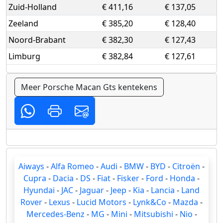
Zuid-Holland
€ 411,16
€ 137,05
Zeeland
€ 385,20
€ 128,40
Noord-Brabant
€ 382,30
€ 127,43
Limburg
€ 382,84
€ 127,61
Meer Porsche Macan Gts kentekens
Aiways
-
Alfa Romeo
-
Audi
-
BMW
-
BYD
-
Citroën
-
Cupra
-
Dacia
-
DS
-
Fiat
-
Fisker
-
Ford
-
Honda
-
Hyundai
-
JAC
-
Jaguar
-
Jeep
-
Kia
-
Lancia
-
Land
Rover
-
Lexus
-
Lucid Motors
-
Lynk&Co
-
Mazda
-
Mercedes-Benz
-
MG
-
Mini
-
Mitsubishi
-
Nio
-