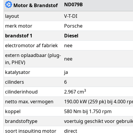
ND079B
Motor & Brandstof
layout
V-T-DI
merk motor
Porsche
brandstof 1
Diesel
electromotor af fabriek
nee
extern oplaadbaar (plug-
nee
in, PHEV)
katalysator
ja
cilinders
6
3
cilinderinhoud
2.967 cm
netto max. vermogen
190.00 kW (259 pk) bij 4.000 r
koppel
580 Nm bij 1.750 rpm
brandstoftype
voertuig geschikt voor gebrui
soort inspuiting motor
direct