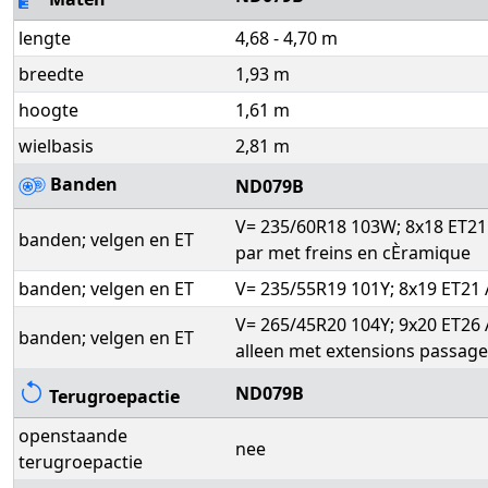
lengte
4,68 - 4,70 m
breedte
1,93 m
hoogte
1,61 m
wielbasis
2,81 m
Banden
ND079B
V= 235/60R18 103W; 8x18 ET21
banden; velgen en ET
par met freins en cÈramique
banden; velgen en ET
V= 235/55R19 101Y; 8x19 ET21 
V= 265/45R20 104Y; 9x20 ET26 
banden; velgen en ET
alleen met extensions passage
ND079B
Terugroepactie
openstaande
nee
terugroepactie