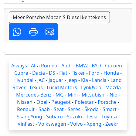
Meer Porsche Macan S Diesel kentekens
Aiways
-
Alfa Romeo
-
Audi
-
BMW
-
BYD
-
Citroën
-
Cupra
-
Dacia
-
DS
-
Fiat
-
Fisker
-
Ford
-
Honda
-
Hyundai
-
JAC
-
Jaguar
-
Jeep
-
Kia
-
Lancia
-
Land
Rover
-
Lexus
-
Lucid Motors
-
Lynk&Co
-
Mazda
-
Mercedes-Benz
-
MG
-
Mini
-
Mitsubishi
-
Nio
-
Nissan
-
Opel
-
Peugeot
-
Polestar
-
Porsche
-
Renault
-
Saab
-
Seat
-
Seres
-
Škoda
-
Smart
-
SsangYong
-
Subaru
-
Suzuki
-
Tesla
-
Toyota
-
VinFast
-
Volkswagen
-
Volvo
-
Xpeng
-
Zeekr