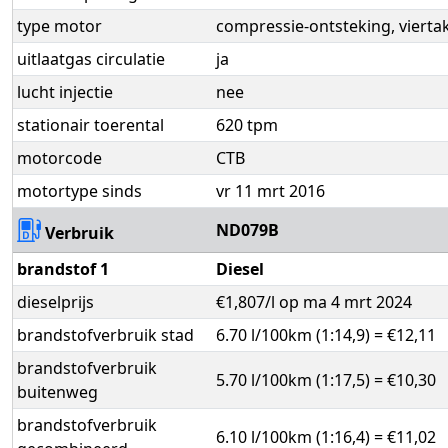
type motor
compressie-ontsteking, vierta
uitlaatgas circulatie
ja
lucht injectie
nee
stationair toerental
620 tpm
motorcode
CTB
motortype sinds
vr 11 mrt 2016
ND079B
Verbruik
brandstof 1
Diesel
dieselprijs
€1,807/l op ma 4 mrt 2024
brandstofverbruik stad
6.70 l/100km (1:14,9) = €12,11
brandstofverbruik
5.70 l/100km (1:17,5) = €10,30
buitenweg
brandstofverbruik
6.10 l/100km (1:16,4) = €11,02