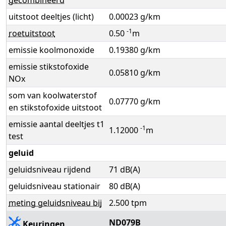
uitstoot deeltjes (licht)
0.00023 g/km
-1
roetuitstoot
0.50
m
emissie koolmonoxide
0.19380 g/km
emissie stikstofoxide
0.05810 g/km
NOx
som van koolwaterstof
0.07770 g/km
en stikstofoxide uitstoot
emissie aantal deeltjes t1
-1
1.12000
m
test
geluid
geluidsniveau rijdend
71 dB(A)
geluidsniveau stationair
80 dB(A)
meting geluidsniveau bij
2.500 tpm
ND079B
Keuringen