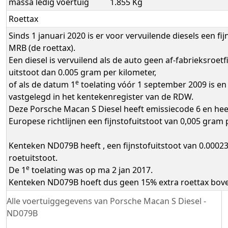
massa ledig voertuig
1.855 Kg
Roettax
Sinds 1 januari 2020 is er voor vervuilende diesels een f
MRB (de roettax).
Een diesel is vervuilend als de auto geen af-fabrieksroetfi
uitstoot dan 0.005 gram per kilometer,
e
of als de datum 1
toelating vóór 1 september 2009 is en d
vastgelegd in het kentekenregister van de RDW.
Deze Porsche Macan S Diesel heeft emissiecode 6 en he
Europese richtlijnen een fijnstofuitstoot van 0,005 gram 
Kenteken ND079B heeft , een fijnstofuitstoot van 0.0002
roetuitstoot.
e
De 1
toelating was op ma 2 jan 2017.
Kenteken ND079B hoeft dus geen 15% extra roettax bov
Alle voertuiggegevens van Porsche Macan S Diesel -
ND079B