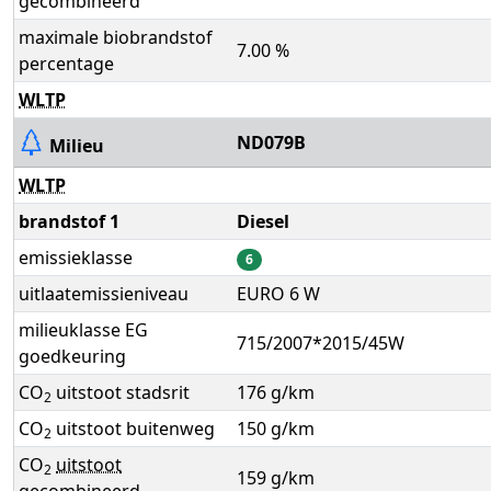
gecombineerd
maximale biobrandstof
7.00 %
percentage
WLTP
ND079B
Milieu
WLTP
brandstof 1
Diesel
emissieklasse
6
uitlaatemissieniveau
EURO 6 W
milieuklasse EG
715/2007*2015/45W
goedkeuring
CO
uitstoot stadsrit
176 g/km
2
CO
uitstoot buitenweg
150 g/km
2
CO
uitstoot
2
159 g/km
gecombineerd