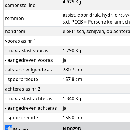
4.975 Kg
samenstelling
assist. door druk, hydr., circ.-
remmen
s.d. PCCB = Porsche keramisc
handrem
elektrisch, schijven, op achter
vooras as nr. 1:
- max. aslast vooras
1.290 Kg
- aangedreven vooras
ja
- afstand volgende as
280,7 cm
- spoorbreedte
157,8 cm
achteras as nr. 2:
- max. aslast achteras
1.340 Kg
- aangedreven achteras
ja
- spoorbreedte
158,0 cm
ND079B
Maten