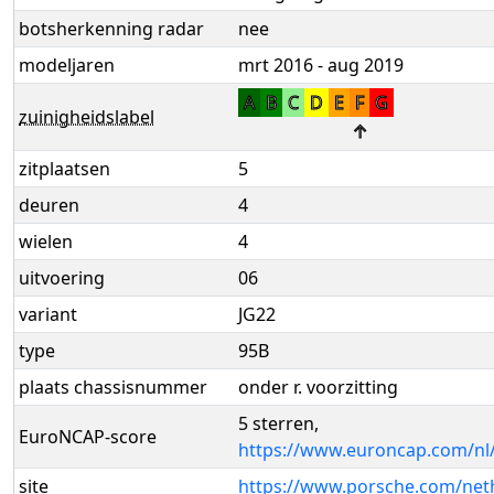
botsherkenning radar
nee
modeljaren
mrt 2016 - aug 2019
A
B
C
D
E
F
G
zuinigheidslabel
↑
zitplaatsen
5
deuren
4
wielen
4
uitvoering
06
variant
JG22
type
95B
plaats chassisnummer
onder r. voorzitting
5 sterren,
EuroNCAP-score
https://www.euroncap.com/nl
site
https://www.porsche.com/neth