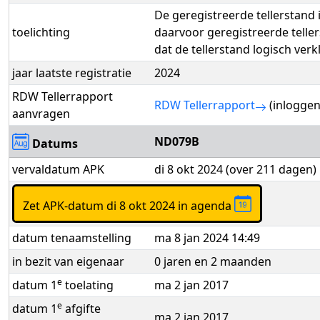
De geregistreerde tellerstand 
toelichting
daarvoor geregistreerde telle
dat de tellerstand logisch verk
jaar laatste registratie
2024
RDW Tellerrapport
RDW Tellerrapport
(inloggen
aanvragen
ND079B
Datums
vervaldatum APK
di 8 okt 2024 (over 211 dagen)
Zet APK-datum di 8 okt 2024 in agenda
datum tenaamstelling
ma 8 jan 2024 14:49
in bezit van eigenaar
0 jaren en 2 maanden
e
datum 1
toelating
ma 2 jan 2017
e
datum 1
afgifte
ma 2 jan 2017