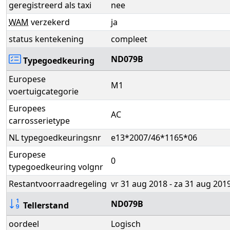
geregistreerd als taxi
nee
WAM
verzekerd
ja
status kentekening
compleet
ND079B
Typegoedkeuring
Europese
M1
voertuigcategorie
Europees
AC
carrosserietype
NL typegoedkeuringsnr
e13*2007/46*1165*06
Europese
0
typegoedkeuring volgnr
Restantvoorraadregeling
vr 31 aug 2018 - za 31 aug 201
ND079B
Tellerstand
oordeel
Logisch