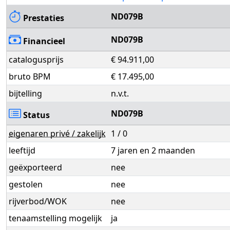
ND079B
Prestaties
ND079B
Financieel
catalogusprijs
€ 94.911,00
bruto BPM
€ 17.495,00
bijtelling
n.v.t.
ND079B
Status
eigenaren privé / zakelijk
1 / 0
leeftijd
7 jaren en 2 maanden
geëxporteerd
nee
gestolen
nee
rijverbod/WOK
nee
tenaamstelling mogelijk
ja