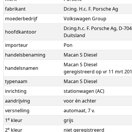
fabrikant
Dr.ing. H.c. F. Porsche Ag
moederbedrijf
Volkswagen Group
Dr.ing.h.c. F. Porsche Ag, D-70
hoofdkantoor
Duitsland
importeur
Pon
handelsbenaming
Macan S Diesel
Macan S Diesel
handelsnamen
geregistreerd op vr 11 mrt 20
typenaam
Macan S Diesel
inrichting
stationwagen (AC)
aandrijving
voor én achter
versnelling
automaat, 7 v.
e
1
kleur
grijs
e
2
kleur
niet geregistreerd