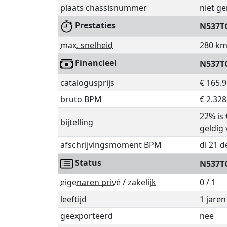
plaats chassisnummer
niet ge
Prestaties
N537T
max. snelheid
280 km
Financieel
N537T
catalogusprijs
€ 165.
bruto BPM
€ 2.328
22% is 
bijtelling
geldig 
afschrijvingsmoment BPM
di 21 d
Status
N537T
eigenaren privé / zakelijk
0 / 1
leeftijd
1 jare
geëxporteerd
nee