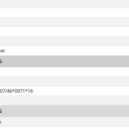
et
G
07/46*0971*16
G
h