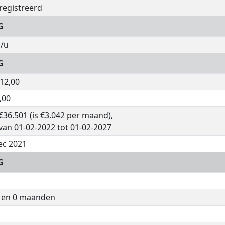
registreerd
G
/u
G
912,00
,00
€36.501 (is €3.042 per maand),
van 01-02-2022 tot 01-02-2027
ec 2021
G
n en 0 maanden