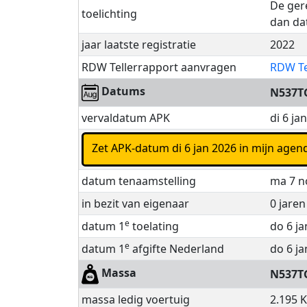
De ger
toelichting
dan dat
jaar laatste registratie
2022
RDW Tellerrapport aanvragen
RDW Te
Datums
N537T
vervaldatum APK
di 6 ja
Zet APK-datum di 6 jan 2026 in mijn ag
datum tenaamstelling
ma 7 n
in bezit van eigenaar
0 jare
e
datum 1
toelating
do 6 ja
e
datum 1
afgifte Nederland
do 6 ja
Massa
N537T
massa ledig voertuig
2.195 