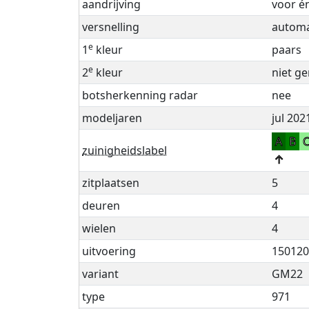
aandrijving
voor é
versnelling
automaa
e
1
kleur
paars
e
2
kleur
niet ge
botsherkenning radar
nee
modeljaren
jul 202
A
B
zuinigheidslabel
↑
zitplaatsen
5
deuren
4
wielen
4
uitvoering
150120
variant
GM22
type
971