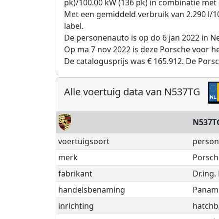
pk)/100.00 kW (136 pk) in combinatie met 
Met een gemiddeld verbruik van 2.290 l/1
label.
De personenauto is op do 6 jan 2022 in N
Op ma 7 nov 2022 is deze Porsche voor he
De catalogusprijs was € 165.912. De Pors
Alle voertuig data van N537TG
N537T
voertuigsoort
person
merk
Porsch
fabrikant
Dr.ing.
handelsbenaming
Panamer
inrichting
hatchb