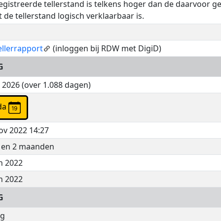
egistreerde tellerstand is telkens hoger dan de daarvoor g
 de tellerstand logisch verklaarbaar is.
llerrapport
(inloggen bij RDW met DigiD)
G
n 2026 (over 1.088 dagen)
enda
ov 2022 14:27
n en 2 maanden
n 2022
n 2022
G
Kg