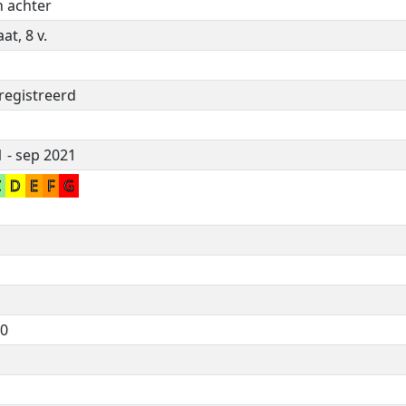
n achter
t, 8 v.
registreerd
1 - sep 2021
C
D
E
F
G
0