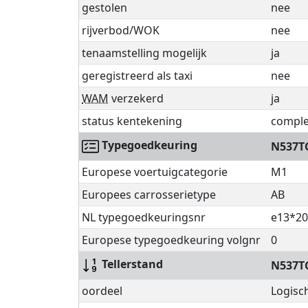
gestolen
nee
rijverbod/WOK
nee
tenaamstelling mogelijk
ja
geregistreerd als taxi
nee
WAM
verzekerd
ja
status kentekening
comple
Typegoedkeuring
N537T
Europese voertuigcategorie
M1
Europees carrosserietype
AB
NL typegoedkeuringsnr
e13*20
Europese typegoedkeuring volgnr
0
Tellerstand
N537T
oordeel
Logisc