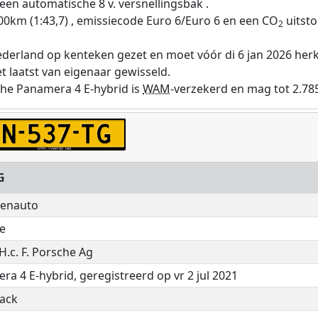
een automatische 8 v. versnellingsbak .
00km (1:43,7) , emissiecode Euro 6/Euro 6 en een CO
uitsto
2
ederland op kenteken gezet en moet vóór di 6 jan 2026 her
t laatst van eigenaar gewisseld.
che Panamera 4 E-hybrid is
WAM
-verzekerd en mag tot 2.78
G
enauto
e
 H.c. F. Porsche Ag
a 4 E-hybrid, geregistreerd op vr 2 jul 2021
ack