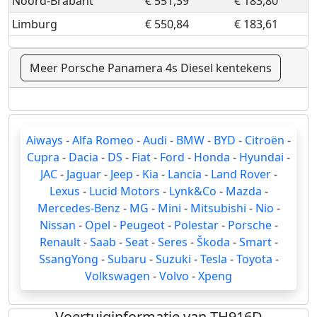
Noord-Brabant
€ 551,39
€ 183,80
Limburg
€ 550,84
€ 183,61
Meer Porsche Panamera 4s Diesel kentekens
Aiways
-
Alfa Romeo
-
Audi
-
BMW
-
BYD
-
Citroën
-
Cupra
-
Dacia
-
DS
-
Fiat
-
Ford
-
Honda
-
Hyundai
-
JAC
-
Jaguar
-
Jeep
-
Kia
-
Lancia
-
Land Rover
-
Lexus
-
Lucid Motors
-
Lynk&Co
-
Mazda
-
Mercedes-Benz
-
MG
-
Mini
-
Mitsubishi
-
Nio
-
Nissan
-
Opel
-
Peugeot
-
Polestar
-
Porsche
-
Renault
-
Saab
-
Seat
-
Seres
-
Škoda
-
Smart
-
SsangYong
-
Subaru
-
Suzuki
-
Tesla
-
Toyota
-
Volkswagen
-
Volvo
-
Xpeng
Voertuiginformatie van TH916D