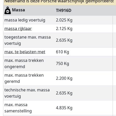
Nederland is deze Porsche waarschijnlijk geïmporteerd!
Massa
TH916D
massa ledig voertuig
2.025 Kg
massa rijklaar
2.125 Kg
toegestane max. massa
2.635 Kg
voertuig
max. te belasten met
610 Kg
max. massa trekken
750 Kg
ongeremd
max. massa trekken
2.200 Kg
geremd
technische max. massa
2.635 Kg
voertuig
max. massa
4.835 Kg
samenstelling