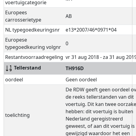
voertuigcategorie
Europees
AB
carrosserietype
NL typegoedkeuringsnr
e13*2007/46*0971*04
Europese
0
typegoedkeuring volgnr
Restantvoorraadregeling
vr 31 aug 2018 - za 31 aug 201
Tellerstand
TH916D
oordeel
Geen oordeel
De RDW geeft geen oordeel o
de reeks tellerstanden van dit
voertuig. Dit kan twee oorzak
hebben: dit voertuig is buiten
toelichting
Nederland geregistreerd
geweest, of aan dit voertuig is 
gewijzigd waardoor het een