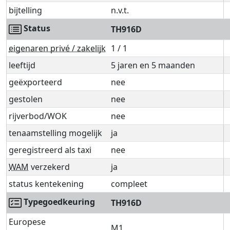
bijtelling
n.v.t.
Status
TH916D
eigenaren privé / zakelijk
1 / 1
leeftijd
5 jaren en 5 maanden
geëxporteerd
nee
gestolen
nee
rijverbod/WOK
nee
tenaamstelling mogelijk
ja
geregistreerd als taxi
nee
WAM
verzekerd
ja
status kentekening
compleet
Typegoedkeuring
TH916D
Europese
M1