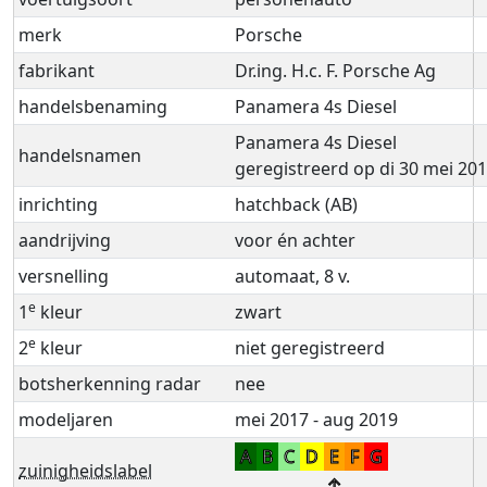
merk
Porsche
fabrikant
Dr.ing. H.c. F. Porsche Ag
handelsbenaming
Panamera 4s Diesel
Panamera 4s Diesel
handelsnamen
geregistreerd op di 30 mei 20
inrichting
hatchback (AB)
aandrijving
voor én achter
versnelling
automaat, 8 v.
e
1
kleur
zwart
e
2
kleur
niet geregistreerd
botsherkenning radar
nee
modeljaren
mei 2017 - aug 2019
A
B
C
D
E
F
G
zuinigheidslabel
↑