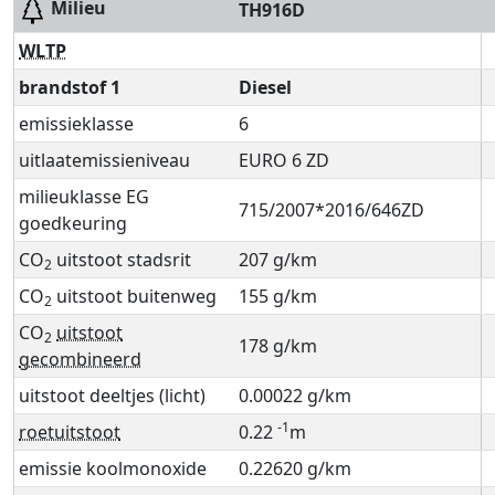
Milieu
TH916D
WLTP
brandstof 1
Diesel
emissieklasse
6
uitlaatemissieniveau
EURO 6 ZD
milieuklasse EG
715/2007*2016/646ZD
goedkeuring
CO
uitstoot stadsrit
207 g/km
2
CO
uitstoot buitenweg
155 g/km
2
CO
uitstoot
2
178 g/km
gecombineerd
uitstoot deeltjes (licht)
0.00022 g/km
-1
roetuitstoot
0.22
m
emissie koolmonoxide
0.22620 g/km