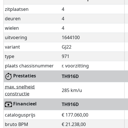
zitplaatsen
4
deuren
4
wielen
4
uitvoering
1644100
variant
GJ22
type
971
plaats chassisnummer
r. voorzitting
Prestaties
TH916D
max. snelheid
285 km/u
constructie
Financieel
TH916D
catalogusprijs
€ 177.060,00
bruto BPM
€ 21.238,00