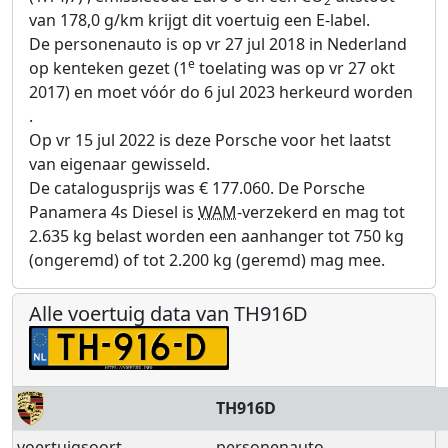
2
van 178,0 g/km krijgt dit voertuig een E-label.
De personenauto is op vr 27 jul 2018 in Nederland
e
op kenteken gezet (1
toelating was op vr 27 okt
2017) en moet vóór do 6 jul 2023 herkeurd worden
.
Op vr 15 jul 2022 is deze Porsche voor het laatst
van eigenaar gewisseld.
De catalogusprijs was € 177.060. De Porsche
Panamera 4s Diesel is
WAM
-verzekerd en mag tot
2.635 kg belast worden een aanhanger tot 750 kg
(ongeremd) of tot 2.200 kg (geremd) mag mee.
Alle voertuig data van TH916D
TH916D
voertuigsoort
personenauto