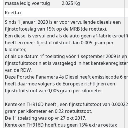
massa ledig voertuig
2.025 Kg
Roettax
Sinds 1 januari 2020 is er voor vervuilende diesels een
fijnstoftoeslag van 15% op de MRB (de roettax).
Een diesel is vervuilend als de auto geen af-fabrieksroetfi
heeft en meer fijnstof uitstoot dan 0.005 gram per
kilometer,
e
of als de datum 1
toelating vóór 1 september 2009 is en
fijnstofuitstoot niet is vastgelegd in het kentekenregiste
van de RDW.
Deze Porsche Panamera 4s Diesel heeft emissiecode 6 e
heeft daarmee volgens de Europese richtlijnen een
fijnstofuitstoot van 0,005 gram per kilometer.
Kenteken TH916D heeft , een fijnstofuitstoot van 0.00022
gram per kilometer en 0.22 roetuitstoot.
e
De 1
toelating was op vr 27 okt 2017.
Kenteken TH916D hoeft dus geen 15% extra roettax