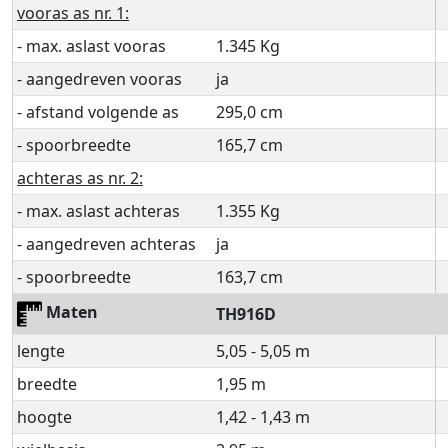
vooras as nr. 1:
- max. aslast vooras
1.345 Kg
- aangedreven vooras
ja
- afstand volgende as
295,0 cm
- spoorbreedte
165,7 cm
achteras as nr. 2:
- max. aslast achteras
1.355 Kg
- aangedreven achteras
ja
- spoorbreedte
163,7 cm
Maten
TH916D
lengte
5,05 - 5,05 m
breedte
1,95 m
hoogte
1,42 - 1,43 m