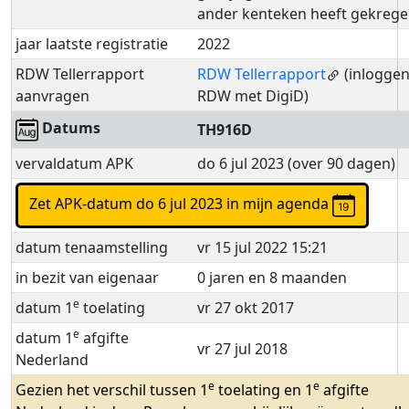
ander kenteken heeft gekrege
jaar laatste registratie
2022
RDW Tellerrapport
RDW Tellerrapport
(inloggen
aanvragen
RDW met DigiD)
Datums
TH916D
vervaldatum APK
do 6 jul 2023 (over 90 dagen)
Zet APK-datum do 6 jul 2023 in mijn agenda
datum tenaamstelling
vr 15 jul 2022 15:21
in bezit van eigenaar
0 jaren en 8 maanden
e
datum 1
toelating
vr 27 okt 2017
e
datum 1
afgifte
vr 27 jul 2018
Nederland
e
e
Gezien het verschil tussen 1
toelating en 1
afgifte