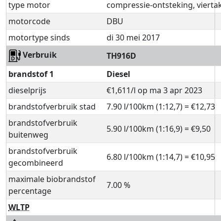
type motor
compressie-ontsteking, vierta
motorcode
DBU
motortype sinds
di 30 mei 2017
Verbruik
TH916D
brandstof 1
Diesel
dieselprijs
€1,611/l op ma 3 apr 2023
brandstofverbruik stad
7.90 l/100km (1:12,7) = €12,73
brandstofverbruik
5.90 l/100km (1:16,9) = €9,50
buitenweg
brandstofverbruik
6.80 l/100km (1:14,7) = €10,95
gecombineerd
maximale biobrandstof
7.00 %
percentage
WLTP