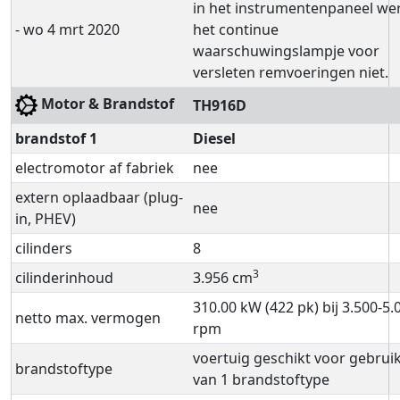
in het instrumentenpaneel we
- wo 4 mrt 2020
het continue
waarschuwingslampje voor
versleten remvoeringen niet.
Motor & Brandstof
TH916D
brandstof 1
Diesel
electromotor af fabriek
nee
extern oplaadbaar (plug-
nee
in, PHEV)
cilinders
8
3
cilinderinhoud
3.956 cm
310.00 kW (422 pk) bij 3.500‐5.
netto max. vermogen
rpm
voertuig geschikt voor gebrui
brandstoftype
van 1 brandstoftype