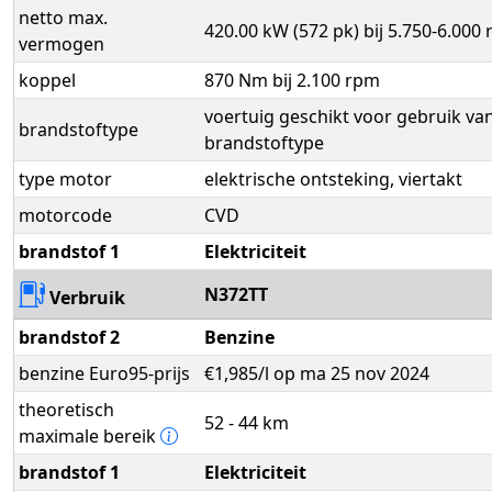
netto max.
420.00 kW (572 pk) bij 5.750‐6.000
vermogen
koppel
870 Nm bij 2.100 rpm
voertuig geschikt voor gebruik va
brandstoftype
brandstoftype
type motor
elektrische ontsteking, viertakt
motorcode
CVD
brandstof 1
Elektriciteit
N372TT
Verbruik
brandstof 2
Benzine
benzine Euro95-prijs
€1,985/l op ma 25 nov 2024
theoretisch
52 - 44 km
maximale bereik
brandstof 1
Elektriciteit