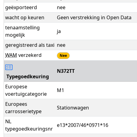
geëxporteerd
nee
wacht op keuren
Geen verstrekking in Open Data
tenaamstelling
ja
mogelijk
geregistreerd als taxi
nee
WAM
verzekerd
Nee
N372TT
Typegoedkeuring
Europese
M1
voertuigcategorie
Europees
Stationwagen
carrosserietype
NL
e13*2007/46*0971*16
typegoedkeuringsnr