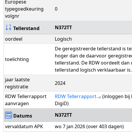
Europese
typegoedkeuring
0
volgnr
N372TT
Tellerstand
oordeel
Logisch
De geregistreerde tellerstand is t
hoger dan de daarvoor geregistre
toelichting
tellerstand. De RDW oordeelt dan 
tellerstand logisch verklaarbaar is.
jaar laatste
2024
registratie
RDW Tellerrapport
RDW Tellerrapport
(inloggen bi
aanvragen
DigiD)
N372TT
Datums
vervaldatum APK
wo 7 jan 2026 (over 403 dagen)