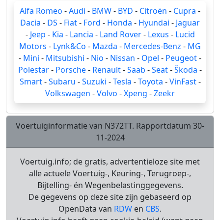
Alfa Romeo
-
Audi
-
BMW
-
BYD
-
Citroën
-
Cupra
-
Dacia
-
DS
-
Fiat
-
Ford
-
Honda
-
Hyundai
-
Jaguar
-
Jeep
-
Kia
-
Lancia
-
Land Rover
-
Lexus
-
Lucid
Motors
-
Lynk&Co
-
Mazda
-
Mercedes-Benz
-
MG
-
Mini
-
Mitsubishi
-
Nio
-
Nissan
-
Opel
-
Peugeot
-
Polestar
-
Porsche
-
Renault
-
Saab
-
Seat
-
Škoda
-
Smart
-
Subaru
-
Suzuki
-
Tesla
-
Toyota
-
VinFast
-
Volkswagen
-
Volvo
-
Xpeng
-
Zeekr
Voertuiginformatie van N372TT. Rapportdatum 30-
11-2024
Voertuig.info; de gratis, advertentieloze site met
alle actuele Voertuig-, Keuring-, Terugroep-,
Bijtelling- én Wegenbelastinggegevens.
De gegevens op deze site zijn gebaseerd op
OpenData van
RDW
en
CBS
.