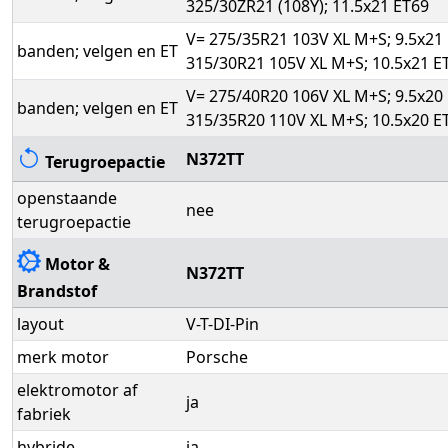
325/30ZR21 (108Y); 11.5x21 ET69
V= 275/35R21 103V XL M+S; 9.5x21 
banden; velgen en ET
315/30R21 105V XL M+S; 10.5x21 E
V= 275/40R20 106V XL M+S; 9.5x20 
banden; velgen en ET
315/35R20 110V XL M+S; 10.5x20 E
N372TT
Terugroepactie
openstaande
nee
terugroepactie
Motor &
N372TT
Brandstof
layout
V-T-DI-Pin
merk motor
Porsche
elektromotor af
ja
fabriek
hybride
ja