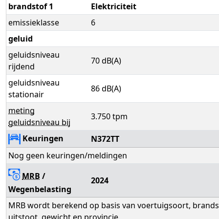
brandstof 1
Elektriciteit
emissieklasse
6
geluid
geluidsniveau
70 dB(A)
rijdend
geluidsniveau
86 dB(A)
stationair
meting
3.750 tpm
geluidsniveau bij
Keuringen
N372TT
Nog geen keuringen/meldingen
MRB
/
2024
Wegenbelasting
MRB wordt berekend op basis van voertuigsoort, brands
uitstoot, gewicht en provincie.