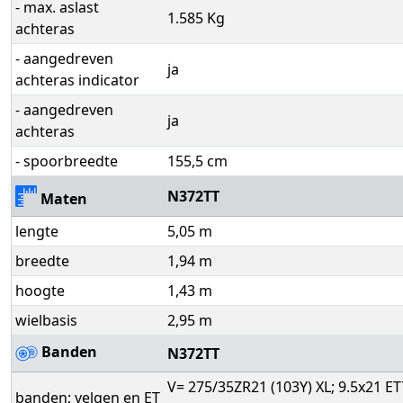
- max. aslast
1.585 Kg
achteras
- aangedreven
ja
achteras indicator
- aangedreven
ja
achteras
- spoorbreedte
155,5 cm
N372TT
Maten
lengte
5,05 m
breedte
1,94 m
hoogte
1,43 m
wielbasis
2,95 m
Banden
N372TT
V= 275/35ZR21 (103Y) XL; 9.5x21 ET
banden; velgen en ET