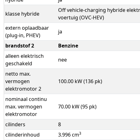
Off vehicle-charging hybride elekt
klasse hybride
voertuig (OVC-HEV)
extern oplaadbaar
ja
(plug-in, PHEV)
brandstof 2
Benzine
alleen elektrisch
nee
geschakeld
netto max.
vermogen
100.00 kW (136 pk)
elektromotor 2
nominaal continu
max. vermogen
70.00 kW (95 pk)
elektromotor
cilinders
8
3
cilinderinhoud
3.996 cm