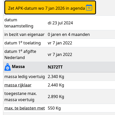
Zet APK-datum wo 7 jan 2026 in agenda
datum
di 23 jul 2024
tenaamstelling
in bezit van eigenaar
0 jaren en 4 maanden
e
datum 1
toelating
vr 7 jan 2022
e
datum 1
afgifte
vr 7 jan 2022
Nederland
Massa
N372TT
massa ledig voertuig
2.340 Kg
massa rijklaar
2.440 Kg
toegestane max.
2.890 Kg
massa voertuig
max. te belasten met
550 Kg