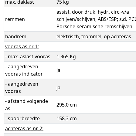
max. daklast
75 kg
assist. door druk, hydr., circ.-v/a
remmen
schijven/schijven, ABS/ESP; s.d. PC
Porsche keramische remschijven
handrem
elektrisch, trommel, op achteras
vooras as nr. 1:
- max. aslast vooras
1.365 Kg
- aangedreven
ja
vooras indicator
- aangedreven
ja
vooras
- afstand volgende
295,0 cm
as
- spoorbreedte
158,3 cm
achteras as nr. 2: