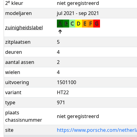
e
2
kleur
niet geregistreerd
modeljaren
jul 2021 - sep 2021
A
B
C
D
E
F
G
zuinigheidslabel
↑
zitplaatsen
5
deuren
4
aantal assen
2
wielen
4
uitvoering
1501100
variant
HT22
type
971
plaats
niet geregistreerd
chassisnummer
site
https://www.porsche.com/netherl