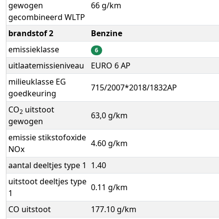
gewogen
66 g/km
gecombineerd WLTP
brandstof 2
Benzine
emissieklasse
6
uitlaatemissieniveau
EURO 6 AP
milieuklasse EG
715/2007*2018/1832AP
goedkeuring
CO
uitstoot
2
63,0 g/km
gewogen
emissie stikstofoxide
4.60 g/km
NOx
aantal deeltjes type 1
1.40
uitstoot deeltjes type
0.11 g/km
1
CO uitstoot
177.10 g/km