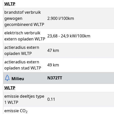
WLTP
brandstof verbruik
gewogen
2.900 l/100km
gecombineerd WLTP
elektrisch verbruik
23,68 - 24,9 kW/100km
extern opladen WLTP
actieradius extern
47 km
opladen WLTP
actieradius extern
49 km
opladen stad WLTP
N372TT
Milieu
WLTP
emissie deeltjes type
0.11
1 WLTP
emissie CO
2