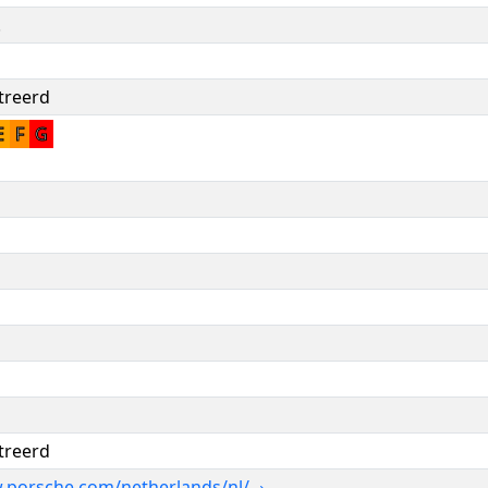
.
treerd
E
F
G
treerd
.porsche.com/netherlands/nl/