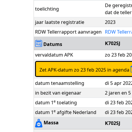
De geregist
toelichting
dat de telle
jaar laatste registratie
2023
RDW Tellerrapport aanvragen
RDW Tellerr
K702SJ
Datums
vervaldatum APK
zo 23 feb 2
Zet APK-datum zo 23 feb 2025 in agenda
datum tenaamstelling
di 5 apr 202
in bezit van eigenaar
2 jaren en 
e
datum 1
toelating
di 23 feb 20
e
datum 1
afgifte Nederland
di 23 feb 20
Massa
K702SJ