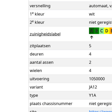
versnelling
automaat, v
e
1
kleur
wit
e
2
kleur
niet geregis
A
B
C
D
zuinigheidslabel
↑
zitplaatsen
5
deuren
4
aantal assen
2
wielen
4
uitvoering
1050000
variant
JA12
type
Y1A
plaats chassisnummer
niet geregis
site
https://www