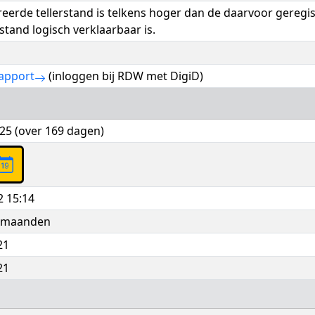
reerde tellerstand is telkens hoger dan de daarvoor geregi
rstand logisch verklaarbaar is.
apport
(inloggen bij RDW met DigiD)
025 (over 169 dagen)
2 15:14
5 maanden
21
21