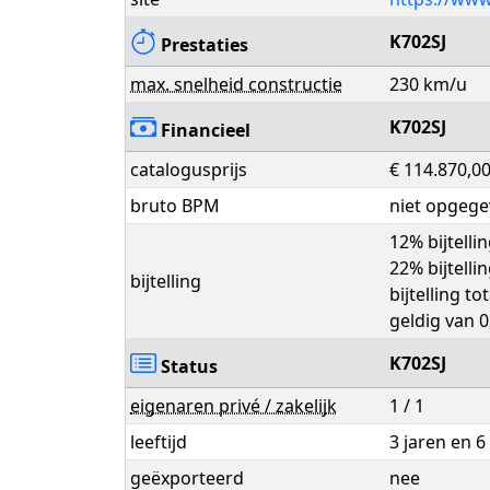
K702SJ
Prestaties
max. snelheid constructie
230 km/u
K702SJ
Financieel
catalogusprijs
€ 114.870,0
bruto BPM
niet opgeg
12% bijtelli
22% bijtelli
bijtelling
bijtelling t
geldig van 0
K702SJ
Status
eigenaren privé / zakelijk
1 / 1
leeftijd
3 jaren en 
geëxporteerd
nee