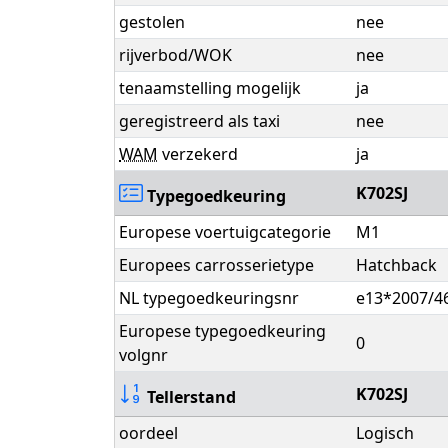
gestolen
nee
rijverbod/WOK
nee
tenaamstelling mogelijk
ja
geregistreerd als taxi
nee
WAM
verzekerd
ja
K702SJ
Typegoedkeuring
Europese voertuigcategorie
M1
Europees carrosserietype
Hatchback
NL typegoedkeuringsnr
e13*2007/4
Europese typegoedkeuring
0
volgnr
K702SJ
Tellerstand
oordeel
Logisch