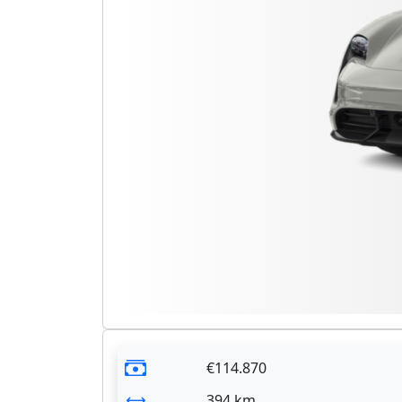
€114.870
394 km