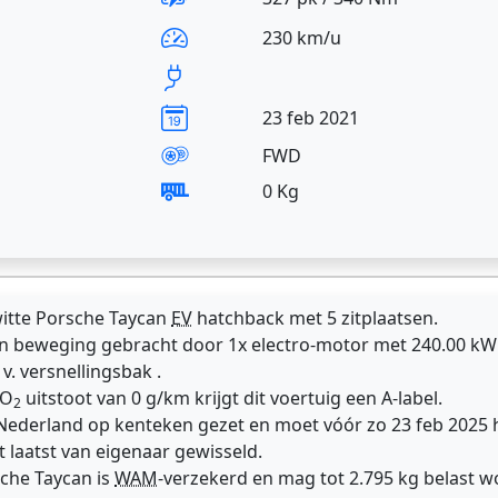
230 km/u
23 feb 2021
FWD
0 Kg
witte Porsche Taycan
EV
hatchback met 5 zitplaatsen.
n beweging gebracht door 1x electro-motor met 240.00 kW 
. versnellingsbak .
CO
uitstoot van 0 g/km krijgt dit voertuig een A-label.
2
 Nederland op kenteken gezet en moet vóór zo 23 feb 2025
t laatst van eigenaar gewisseld.
sche Taycan is
WAM
-verzekerd en mag tot 2.795 kg belast w