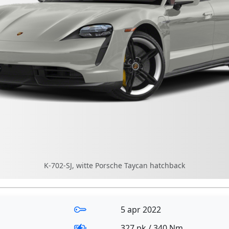
K-702-SJ, witte Porsche Taycan hatchback
5 apr 2022
327 pk / 340 Nm