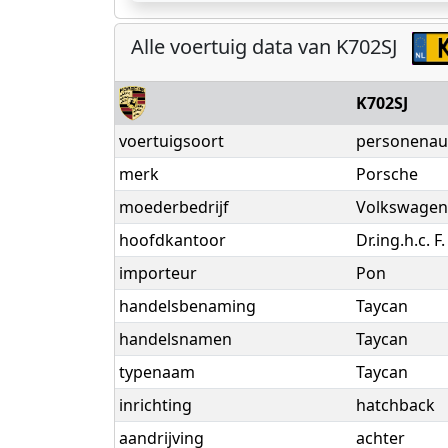
Alle voertuig data van K702SJ
K702SJ
voertuigsoort
personenau
merk
Porsche
moederbedrijf
Volkswagen
hoofdkantoor
Dr.ing.h.c. 
importeur
Pon
handelsbenaming
Taycan
handelsnamen
Taycan
typenaam
Taycan
inrichting
hatchback
aandrijving
achter