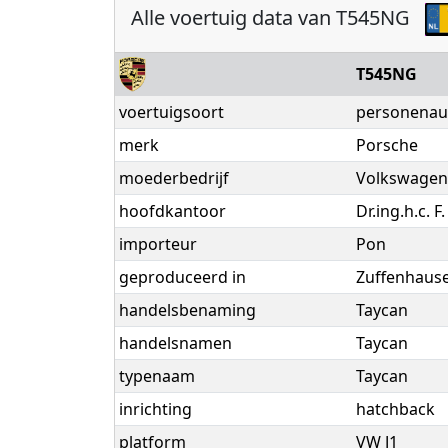
Alle voertuig data van T545NG
T545NG
voertuigsoort
personenau
merk
Porsche
moederbedrijf
Volkswagen
hoofdkantoor
Dr.ing.h.c. 
importeur
Pon
geproduceerd in
Zuffenhause
handelsbenaming
Taycan
handelsnamen
Taycan
typenaam
Taycan
inrichting
hatchback
platform
VW J1