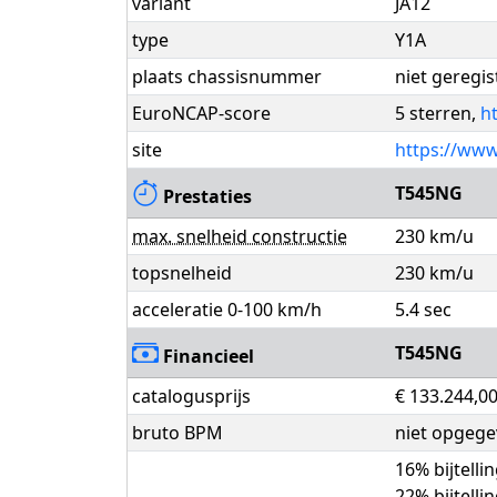
variant
JA12
type
Y1A
plaats chassisnummer
niet geregis
EuroNCAP-score
5 sterren,
h
site
https://www
T545NG
Prestaties
max. snelheid constructie
230 km/u
topsnelheid
230 km/u
acceleratie 0-100 km/h
5.4 sec
T545NG
Financieel
catalogusprijs
€ 133.244,0
bruto BPM
niet opgeg
16% bijtelli
22% bijtelli