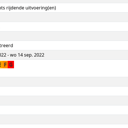
hts rijdende uitvoering(en)
.
treerd
022 - wo 14 sep. 2022
E
F
G