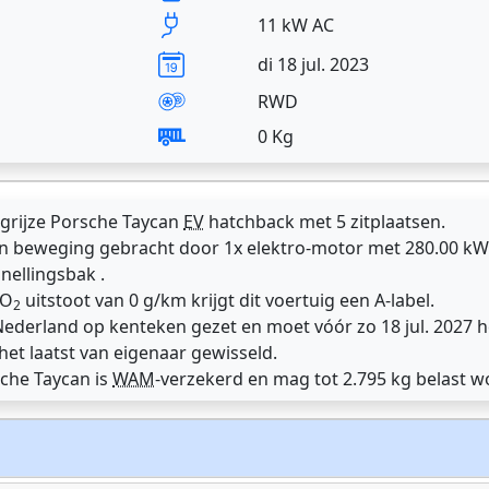
11 kW AC
di 18 jul. 2023
RWD
0 Kg
 grijze Porsche Taycan
EV
hatchback met 5 zitplaatsen.
n beweging gebracht door 1x elektro-motor met 280.00 kW 
nellingsbak .
CO
uitstoot van 0 g/km krijgt dit voertuig een A-label.
2
n Nederland op kenteken gezet en moet vóór zo 18 jul. 2027
het laatst van eigenaar gewisseld.
sche Taycan is
WAM
-verzekerd en mag tot 2.795 kg belast w