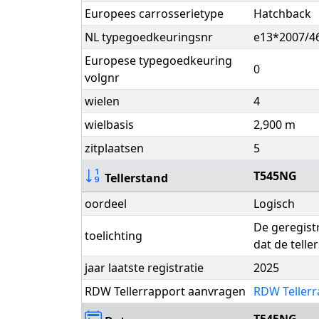
Europees carrosserietype
Hatchback
NL typegoedkeuringsnr
e13*2007/4
Europese typegoedkeuring
0
volgnr
wielen
4
wielbasis
2,900 m
zitplaatsen
5
T545NG
Tellerstand
oordeel
Logisch
De geregist
toelichting
dat de telle
jaar laatste registratie
2025
RDW Tellerrapport aanvragen
RDW Tellerr