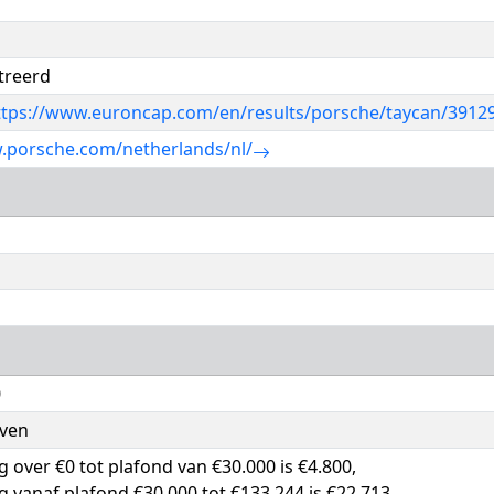
treerd
ttps://www.euroncap.com/en/results/porsche/taycan/3912
.porsche.com/netherlands/nl/
0
even
ng over €0 tot plafond van €30.000 is €4.800,
ng vanaf plafond €30.000 tot €133.244 is €22.713,