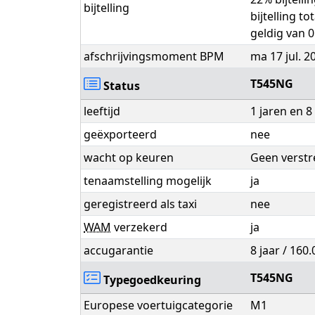
bijtelling
bijtelling t
geldig van 0
afschrijvingsmoment BPM
ma 17 jul. 2
T545NG
Status
leeftijd
1 jaren en 
geëxporteerd
nee
wacht op keuren
Geen verstr
tenaamstelling mogelijk
ja
geregistreerd als taxi
nee
WAM
verzekerd
ja
accugarantie
8 jaar / 160
T545NG
Typegoedkeuring
Europese voertuigcategorie
M1