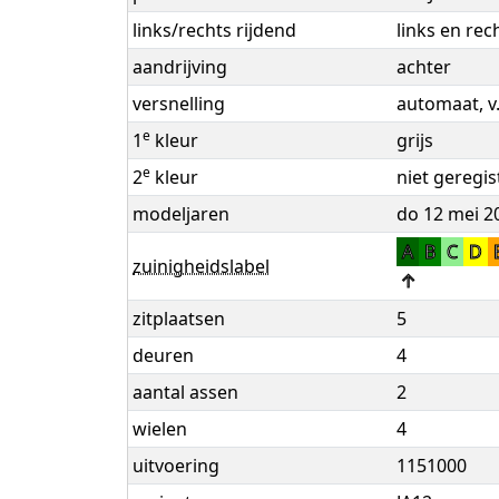
links/rechts rijdend
links en rec
aandrijving
achter
versnelling
automaat, v
e
1
kleur
grijs
e
2
kleur
niet geregis
modeljaren
do 12 mei 2
A
B
C
D
zuinigheidslabel
↑
zitplaatsen
5
deuren
4
aantal assen
2
wielen
4
uitvoering
1151000