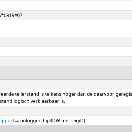
6*0919*07
reerde tellerstand is telkens hoger dan de daarvoor geregi
rstand logisch verklaarbaar is.
apport
(inloggen bij RDW met DigiD)