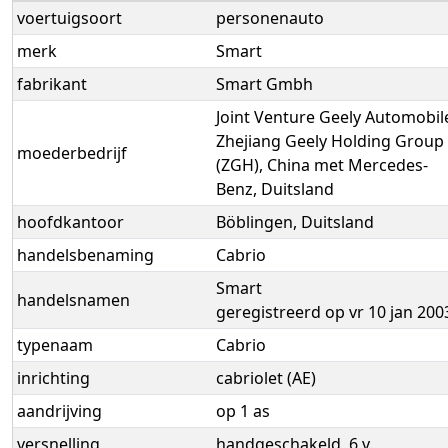
voertuigsoort
personenauto
merk
Smart
fabrikant
Smart Gmbh
Joint Venture Geely Automobil
Zhejiang Geely Holding Group
moederbedrijf
(ZGH), China met Mercedes-
Benz, Duitsland
hoofdkantoor
Böblingen, Duitsland
handelsbenaming
Cabrio
Smart
handelsnamen
geregistreerd op vr 10 jan 200
typenaam
Cabrio
inrichting
cabriolet (AE)
aandrijving
op 1 as
versnelling
handgeschakeld, 6 v.