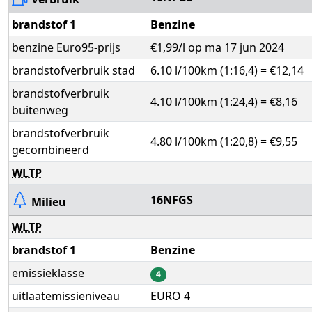
brandstof 1
Benzine
benzine Euro95-prijs
€1,99/l op ma 17 jun 2024
brandstofverbruik stad
6.10 l/100km (1:16,4) = €12,14
brandstofverbruik
4.10 l/100km (1:24,4) = €8,16
buitenweg
brandstofverbruik
4.80 l/100km (1:20,8) = €9,55
gecombineerd
WLTP
16NFGS
Milieu
WLTP
brandstof 1
Benzine
emissieklasse
4
uitlaatemissieniveau
EURO 4