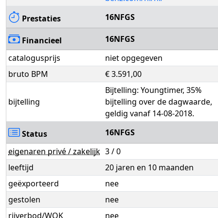
16NFGS
Prestaties
16NFGS
Financieel
catalogusprijs
niet opgegeven
bruto BPM
€ 3.591,00
Bijtelling: Youngtimer, 35%
bijtelling
bijtelling over de dagwaarde,
geldig vanaf 14-08-2018.
16NFGS
Status
eigenaren privé / zakelijk
3 / 0
leeftijd
20 jaren en 10 maanden
geëxporteerd
nee
gestolen
nee
rijverbod/WOK
nee