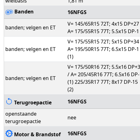
wielbasis
1,81 m
Banden
16NFGS
V= 145/65R15 72T; 4x15 DP+27 
banden; velgen en ET
A= 175/55R15 77T; 5.5x15 DP-1
V= 175/55R15 72T; 5x15 DP+34 
banden; velgen en ET
A= 195/50R15 77T; 6.5x15 DP-1
(1)
V= 175/50R16 72T; 5.5x16 DP+
/ A= 205/45R16 77T; 6.5x16 DP-
banden; velgen en ET
(1) 225/35R17 77T; 8x17 DP-15
(2)
16NFGS
Terugroepactie
openstaande
nee
terugroepactie
16NFGS
Motor & Brandstof