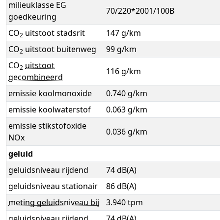
milieuklasse EG
70/220*2001/100B
goedkeuring
CO
uitstoot stadsrit
147 g/km
2
CO
uitstoot buitenweg
99 g/km
2
CO
uitstoot
2
116 g/km
gecombineerd
emissie koolmonoxide
0.740 g/km
emissie koolwaterstof
0.063 g/km
emissie stikstofoxide
0.036 g/km
NOx
geluid
geluidsniveau rijdend
74 dB(A)
geluidsniveau stationair
86 dB(A)
meting geluidsniveau bij
3.940 tpm
geluidsniveau rijdend
74 dB(A)