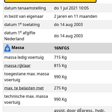
datum tenaamstelling
do 1 jul 2021 10:05
in bezit van eigenaar
2 jaren en 11 maanden
e
datum 1
toelating
do 14 aug 2003
e
datum 1
afgifte
do 14 aug 2003
Nederland
Massa
16NFGS
massa ledig voertuig
715 Kg
massa rijklaar
815 Kg
toegestane max. massa
990 Kg
voertuig
max. te belasten met
275 Kg
technische max. massa
990 Kg
voertuig
assist. door dÈpress., hydr.,