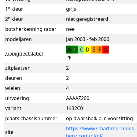
e
1
kleur
grijs
e
2
kleur
niet geregistreerd
botsherkenning radar
nee
modeljaren
jan 2003 - feb 2006
A
B
C
D
E
F
G
zuinigheidslabel
↑
zitplaatsen
2
deuren
2
wielen
4
uitvoering
AAAAZ200
variant
1432C0
plaats chassisnummer
op dwarsbalk a. r. voorzitting
https://www.smart.mercedes-
site
benz.com/nl/nl/