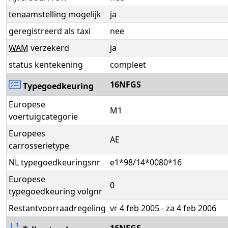
tenaamstelling mogelijk
ja
geregistreerd als taxi
nee
WAM
verzekerd
ja
status kentekening
compleet
16NFGS
Typegoedkeuring
Europese
M1
voertuigcategorie
Europees
AE
carrosserietype
NL typegoedkeuringsnr
e1*98/14*0080*16
Europese
0
typegoedkeuring volgnr
Restantvoorraadregeling
vr 4 feb 2005 - za 4 feb 2006