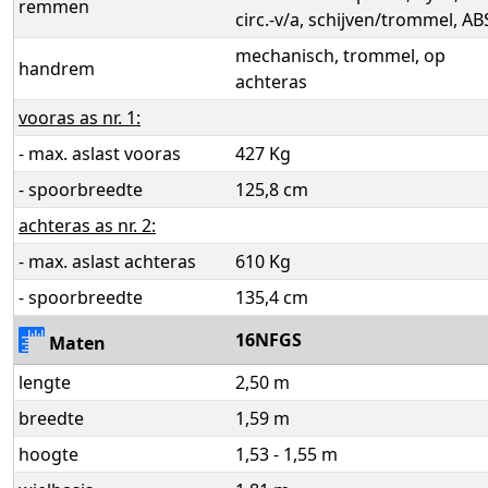
remmen
circ.-v/a, schijven/trommel, AB
mechanisch, trommel, op
handrem
achteras
vooras as nr. 1:
- max. aslast vooras
427 Kg
- spoorbreedte
125,8 cm
achteras as nr. 2:
- max. aslast achteras
610 Kg
- spoorbreedte
135,4 cm
16NFGS
Maten
lengte
2,50 m
breedte
1,59 m
hoogte
1,53 - 1,55 m