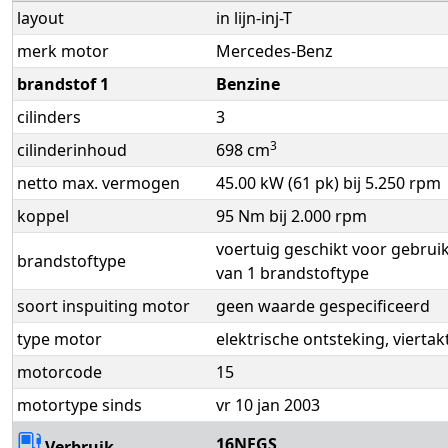
layout
in lijn-inj-T
merk motor
Mercedes-Benz
brandstof 1
Benzine
cilinders
3
3
cilinderinhoud
698 cm
netto max. vermogen
45.00 kW (61 pk) bij 5.250 rpm
koppel
95 Nm bij 2.000 rpm
voertuig geschikt voor gebrui
brandstoftype
van 1 brandstoftype
soort inspuiting motor
geen waarde gespecificeerd
type motor
elektrische ontsteking, viertak
motorcode
15
motortype sinds
vr 10 jan 2003
16NFGS
Verbruik