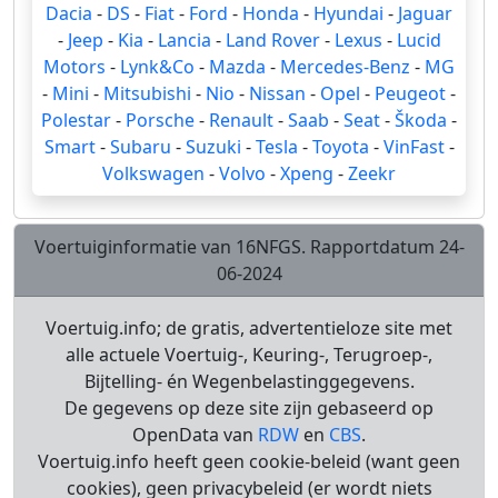
Dacia
-
DS
-
Fiat
-
Ford
-
Honda
-
Hyundai
-
Jaguar
-
Jeep
-
Kia
-
Lancia
-
Land Rover
-
Lexus
-
Lucid
Motors
-
Lynk&Co
-
Mazda
-
Mercedes-Benz
-
MG
-
Mini
-
Mitsubishi
-
Nio
-
Nissan
-
Opel
-
Peugeot
-
Polestar
-
Porsche
-
Renault
-
Saab
-
Seat
-
Škoda
-
Smart
-
Subaru
-
Suzuki
-
Tesla
-
Toyota
-
VinFast
-
Volkswagen
-
Volvo
-
Xpeng
-
Zeekr
Voertuiginformatie van 16NFGS. Rapportdatum 24-
06-2024
Voertuig.info; de gratis, advertentieloze site met
alle actuele Voertuig-, Keuring-, Terugroep-,
Bijtelling- én Wegenbelastinggegevens.
De gegevens op deze site zijn gebaseerd op
OpenData van
RDW
en
CBS
.
Voertuig.info heeft geen cookie-beleid (want geen
cookies), geen privacybeleid (er wordt niets