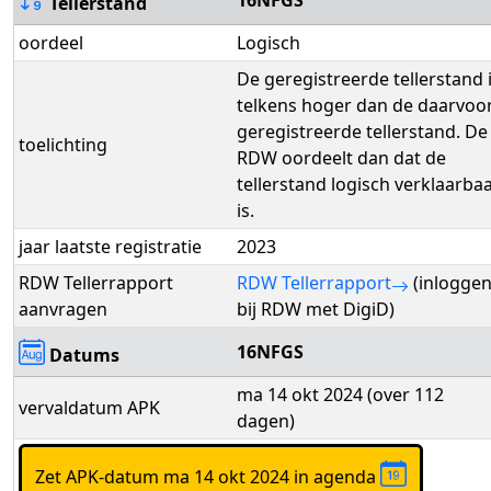
16NFGS
Tellerstand
oordeel
Logisch
De geregistreerde tellerstand 
telkens hoger dan de daarvoo
geregistreerde tellerstand. De
toelichting
RDW oordeelt dan dat de
tellerstand logisch verklaarba
is.
jaar laatste registratie
2023
RDW Tellerrapport
RDW Tellerrapport
(inlogge
aanvragen
bij RDW met DigiD)
16NFGS
Datums
ma 14 okt 2024 (over 112
vervaldatum APK
dagen)
Zet APK-datum ma 14 okt 2024 in agenda