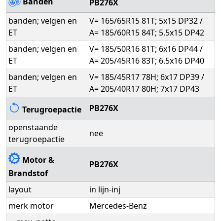
Banden
PB276X
banden; velgen en
V= 165/65R15 81T; 5x15 DP32 /
ET
A= 185/60R15 84T; 5.5x15 DP42
banden; velgen en
V= 185/50R16 81T; 6x16 DP44 /
ET
A= 205/45R16 83T; 6.5x16 DP40
banden; velgen en
V= 185/45R17 78H; 6x17 DP39 /
ET
A= 205/40R17 80H; 7x17 DP43
PB276X
Terugroepactie
openstaande
nee
terugroepactie
Motor &
PB276X
Brandstof
layout
in lijn-inj
merk motor
Mercedes-Benz