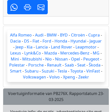
Alfa Romeo
-
Audi
-
BMW
-
BYD
-
Citroën
-
Cupra
-
Dacia
-
DS
-
Fiat
-
Ford
-
Honda
-
Hyundai
-
Jaguar
-
Jeep
-
Kia
-
Lancia
-
Land Rover
-
Leapmotor
-
Lexus
-
Lynk&Co
-
Mazda
-
Mercedes-Benz
-
MG
-
Mini
-
Mitsubishi
-
Nio
-
Nissan
-
Opel
-
Peugeot
-
Polestar
-
Porsche
-
Renault
-
Saab
-
Seat
-
Škoda
-
Smart
-
Subaru
-
Suzuki
-
Tesla
-
Toyota
-
VinFast
-
Volkswagen
-
Volvo
-
Xpeng
-
Zeekr
Voertuiginformatie van PB276X. Rapportdatum 23-
03-2025
Voertuig.info; de gratis, advertentieloze site met