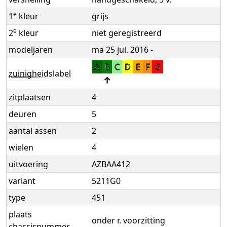
e
1
kleur
grijs
e
2
kleur
niet geregistreerd
modeljaren
ma 25 jul. 2016 -
A
B
C
D
E
F
G
zuinigheidslabel
↑
zitplaatsen
4
deuren
5
aantal assen
2
wielen
4
uitvoering
AZBAA412
variant
5211G0
type
451
plaats
onder r. voorzitting
chassisnummer