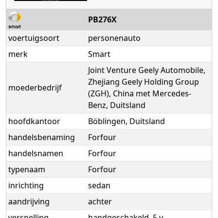
PB276X
voertuigsoort
personenauto
merk
Smart
Joint Venture Geely Automobile,
Zhejiang Geely Holding Group
moederbedrijf
(ZGH), China met Mercedes-
Benz, Duitsland
hoofdkantoor
Böblingen, Duitsland
handelsbenaming
Forfour
handelsnamen
Forfour
typenaam
Forfour
inrichting
sedan
aandrijving
achter
versnelling
handgeschakeld, 5 v.