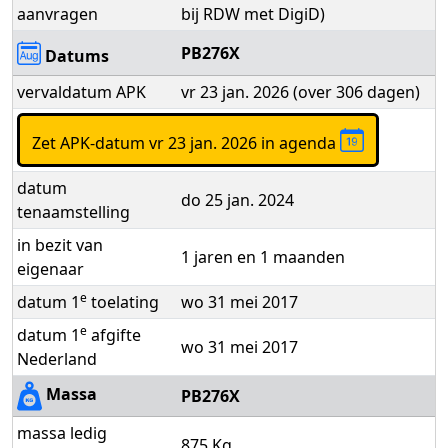
aanvragen
bij RDW met DigiD)
PB276X
Datums
vervaldatum APK
vr 23 jan. 2026 (over 306 dagen)
Zet APK-datum vr 23 jan. 2026 in agenda
datum
do 25 jan. 2024
tenaamstelling
in bezit van
1 jaren en 1 maanden
eigenaar
e
datum 1
toelating
wo 31 mei 2017
e
datum 1
afgifte
wo 31 mei 2017
Nederland
Massa
PB276X
massa ledig
875 Kg