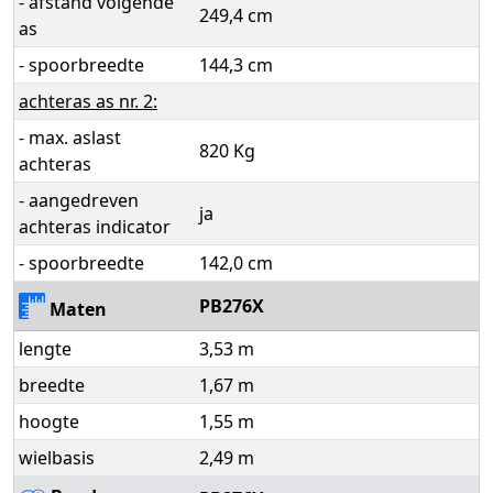
- afstand volgende
249,4 cm
as
- spoorbreedte
144,3 cm
achteras as nr. 2:
- max. aslast
820 Kg
achteras
- aangedreven
ja
achteras indicator
- spoorbreedte
142,0 cm
PB276X
Maten
lengte
3,53 m
breedte
1,67 m
hoogte
1,55 m
wielbasis
2,49 m