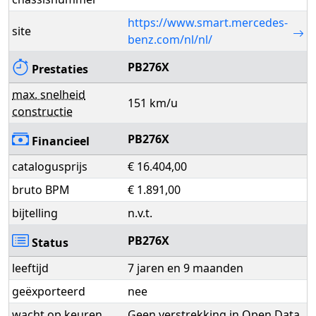
https://www.smart.mercedes-
site
benz.com/nl/nl/
PB276X
Prestaties
max. snelheid
151 km/u
constructie
PB276X
Financieel
catalogusprijs
€ 16.404,00
bruto BPM
€ 1.891,00
bijtelling
n.v.t.
PB276X
Status
leeftijd
7 jaren en 9 maanden
geëxporteerd
nee
wacht op keuren
Geen verstrekking in Open Data