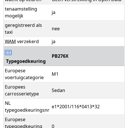
tenaamstelling
ja
mogelijk
geregistreerd als
nee
taxi
WAM
verzekerd
ja
PB276X
Typegoedkeuring
Europese
M1
voertuigcategorie
Europees
Sedan
carrosserietype
NL
e1*2001/116*0413*32
typegoedkeuringsnr
Europese
typegoedkeuring
0