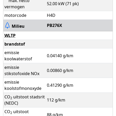
max. netto
52.00 kW (71 pk)
vermogen
motorcode
H4D
PB276X
Milieu
WLTP
brandstof
emissie
0.04140 g/km
koolwaterstof
emissie
0.00860 g/km
stikstofoxide NOx
emissie
0.41290 g/km
koolstofmonoxyde
CO
uitstoot stadsrit
2
112 g/km
(NEDC)
CO
uitstoot
2
88 g/km