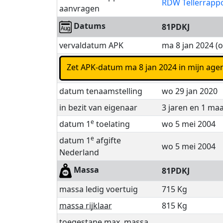
RDW Tellerrapp
aanvragen
Datums
81PDKJ
vervaldatum APK
ma 8 jan 2024 (
Zet APK-datum ma 8 jan 2024 in mijn 
datum tenaamstelling
wo 29 jan 2020
in bezit van eigenaar
3 jaren en 1 ma
e
datum 1
toelating
wo 5 mei 2004
e
datum 1
afgifte
wo 5 mei 2004
Nederland
Massa
81PDKJ
massa ledig voertuig
715 Kg
massa rijklaar
815 Kg
toegestane max. massa