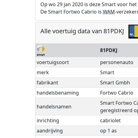
Op wo 29 jan 2020 is deze Smart voor het 
De Smart Fortwo Cabrio is
WAM
-verzeker
Alle voertuig data van 81PDKJ
81PDKJ
voertuigsoort
personenauto
merk
Smart
fabrikant
Smart Gmbh
handelsbenaming
Fortwo Cabrio
Smart Fortwo C
handelsnamen
geregistreerd o
inrichting
cabriolet
aandrijving
op 1 as