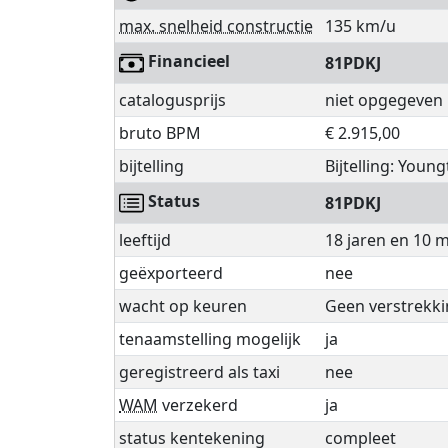
max. snelheid constructie
135 km/u
Financieel
81PDKJ
catalogusprijs
niet opgegeven
bruto BPM
€ 2.915,00
bijtelling
Bijtelling: Youn
Status
81PDKJ
leeftijd
18 jaren en 10
geëxporteerd
nee
wacht op keuren
Geen verstrekki
tenaamstelling mogelijk
ja
geregistreerd als taxi
nee
WAM
verzekerd
ja
status kentekening
compleet