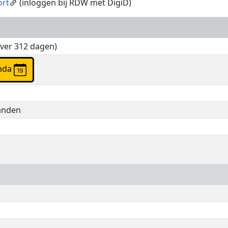
ort
(inloggen bij RDW met DigiD)
over 312 dagen)
agenda
anden