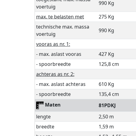
990 Kg
voertuig
max. te belasten met
275 Kg
technische max. massa
990 Kg
voertuig
vooras as nr. 1:
- max. aslast vooras
427 Kg
- spoorbreedte
125,8 cm
achteras as nr. 2:
- max. aslast achteras
610 Kg
- spoorbreedte
135,4 cm
Maten
81PDKJ
lengte
2,50 m
breedte
1,59 m