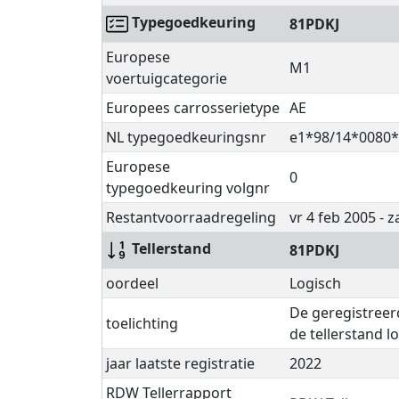
Typegoedkeuring
81PDKJ
Europese
M1
voertuigcategorie
Europees carrosserietype
AE
NL typegoedkeuringsnr
e1*98/14*0080
Europese
0
typegoedkeuring volgnr
Restantvoorraadregeling
vr 4 feb 2005 - z
Tellerstand
81PDKJ
oordeel
Logisch
De geregistreer
toelichting
de tellerstand l
jaar laatste registratie
2022
RDW Tellerrapport