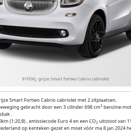
81PDKJ, grijze Smart Fortwo Cabrio cabriolet
ijze Smart Fortwo Cabrio cabriolet met 2 zitplaatsen.
3
eweging gebracht door een 3 cilinder 698 cm
benzine-moto
sbak .
0km (1:20,8) , emissiecode Euro 4 en een CO
uitstoot van 11
2
Nederland op kenteken gezet en moet vóór ma 8 jan 2024 h