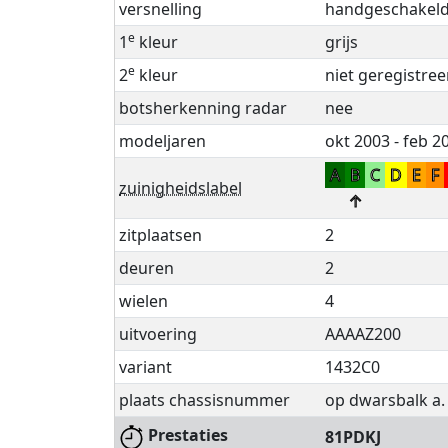
versnelling
handgeschakeld,
e
1
kleur
grijs
e
2
kleur
niet geregistree
botsherkenning radar
nee
modeljaren
okt 2003 - feb 2
A
B
C
D
E
F
zuinigheidslabel
↑
zitplaatsen
2
deuren
2
wielen
4
uitvoering
AAAAZ200
variant
1432C0
plaats chassisnummer
op dwarsbalk a. 
Prestaties
81PDKJ