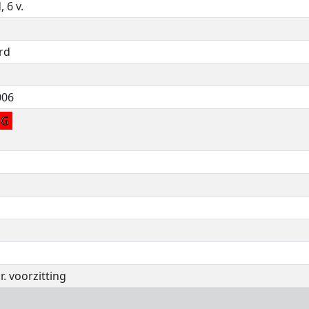
 6 v.
rd
006
G
r. voorzitting